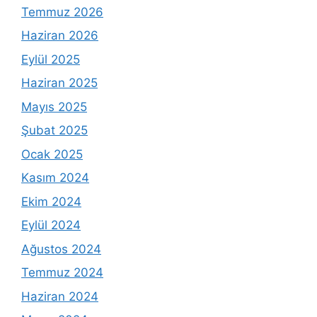
Temmuz 2026
Haziran 2026
Eylül 2025
Haziran 2025
Mayıs 2025
Şubat 2025
Ocak 2025
Kasım 2024
Ekim 2024
Eylül 2024
Ağustos 2024
Temmuz 2024
Haziran 2024