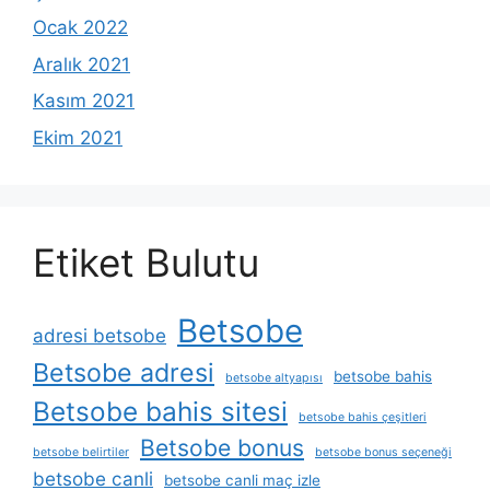
Ocak 2022
Aralık 2021
Kasım 2021
Ekim 2021
Etiket Bulutu
Betsobe
adresi betsobe
Betsobe adresi
betsobe bahis
betsobe altyapısı
Betsobe bahis sitesi
betsobe bahis çeşitleri
Betsobe bonus
betsobe belirtiler
betsobe bonus seçeneği
betsobe canli
betsobe canli maç izle