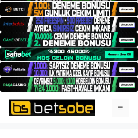
İçeriğe
atla
Menü