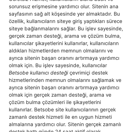
sorunsuz erişmesine yardımcı olur. Sitenin ana
sayfasının sağ alt köşesinde yer almaktadır. Bu
özellik, kullanıcıların siteye giriş yaptıkları sürece
siteye bağlanmalarını sağlar. Bu işlev sayesinde,
gerçek zaman desteği, arama ve çözüm bulma,
kullanıcılar şikayetlerini kullanırlar, kullanıcıların
aldıkları hizmetlerden memnun olmalarını ve
ayrıca sitenin başarı oranını artırmaya yardımcı
olmak için. Bu işlev sayesinde, kullanıcılar
Betsobe kullanıcı desteği
çevrimiçi destek
hizmetlerinden memnun olmalarını sağlamak ve
ayrıca sitenin başarı oranını artırmaya yardımcı
olmak için gerçek zaman desteği, arama ve
çözüm bulma çözümleri ile şikayetlerini
kullanırlar. Betsobe site kullanıcılarının gerçek
zamanlı destek hizmeti ile en uygun hizmeti
almalarına yardımcı olur. Sitenin gerçek zamanlı
destek hattı günde 24 saat aktif olarak