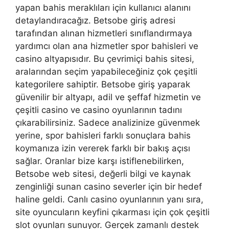
yapan bahis meraklıları için kullanıcı alanını
detaylandıracağız. Betsobe giriş adresi
tarafından alınan hizmetleri sınıflandırmaya
yardımcı olan ana hizmetler spor bahisleri ve
casino altyapısıdır. Bu çevrimiçi bahis sitesi,
aralarından seçim yapabileceğiniz çok çeşitli
kategorilere sahiptir. Betsobe giriş yaparak
güvenilir bir altyapı, adil ve şeffaf hizmetin ve
çeşitli casino ve casino oyunlarının tadını
çıkarabilirsiniz. Sadece analizinize güvenmek
yerine, spor bahisleri farklı sonuçlara bahis
koymanıza izin vererek farklı bir bakış açısı
sağlar. Oranlar bize karşı istiflenebilirken,
Betsobe web sitesi, değerli bilgi ve kaynak
zenginliği sunan casino severler için bir hedef
haline geldi. Canlı casino oyunlarının yanı sıra,
site oyuncuların keyfini çıkarması için çok çeşitli
slot oyunları sunuyor. Gerçek zamanlı destek