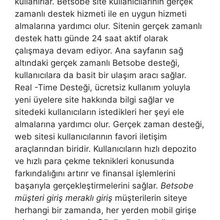
kullanırlar. Betsobe site kullanıcılarının gerçek
zamanlı destek hizmeti ile en uygun hizmeti
almalarına yardımcı olur. Sitenin gerçek zamanlı
destek hattı günde 24 saat aktif olarak
çalışmaya devam ediyor. Ana sayfanın sağ
altındaki gerçek zamanlı Betsobe desteği,
kullanıcılara da basit bir ulaşım aracı sağlar.
Real -Time Desteği, ücretsiz kullanım yoluyla
yeni üyelere site hakkında bilgi sağlar ve
sitedeki kullanıcıların istedikleri her şeyi ele
almalarına yardımcı olur. Gerçek zaman desteği,
web sitesi kullanıcılarının favori iletişim
araçlarından biridir. Kullanıcıların hızlı depozito
ve hızlı para çekme teknikleri konusunda
farkındalığını artırır ve finansal işlemlerini
başarıyla gerçekleştirmelerini sağlar.
Betsobe
müşteri giriş meraklı giriş
müşterilerin siteye
herhangi bir zamanda, her yerden mobil girişe