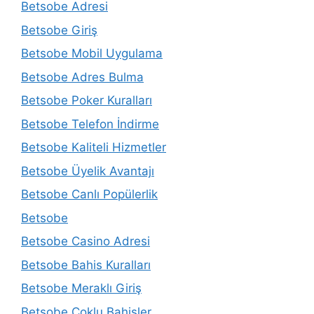
Betsobe Adresi
Betsobe Giriş
Betsobe Mobil Uygulama
Betsobe Adres Bulma
Betsobe Poker Kuralları
Betsobe Telefon İndirme
Betsobe Kaliteli Hizmetler
Betsobe Üyelik Avantajı
Betsobe Canlı Popülerlik
Betsobe
Betsobe Casino Adresi
Betsobe Bahis Kuralları
Betsobe Meraklı Giriş
Betsobe Çoklu Bahisler