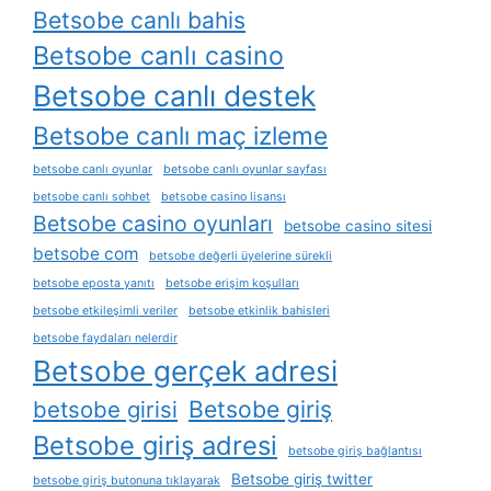
Betsobe canlı bahis
Betsobe canlı casino
Betsobe canlı destek
Betsobe canlı maç izleme
betsobe canlı oyunlar
betsobe canlı oyunlar sayfası
betsobe canlı sohbet
betsobe casino lisansı
Betsobe casino oyunları
betsobe casino sitesi
betsobe com
betsobe değerli üyelerine sürekli
betsobe eposta yanıtı
betsobe erişim koşulları
betsobe etkileşimli veriler
betsobe etkinlik bahisleri
betsobe faydaları nelerdir
Betsobe gerçek adresi
betsobe girisi
Betsobe giriş
Betsobe giriş adresi
betsobe giriş bağlantısı
Betsobe giriş twitter
betsobe giriş butonuna tıklayarak