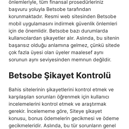
önlemleriyle, tüm finansal prosedürleriniz
başvuru yoluyla Betsobe tarafından
korunmaktadır. Resmi web sitesinden Betsobe
mobil uygulamasını indirmek güvenlik önlemleri
için de önemlidir. Betsobe bazı durumlarda
kullanıcılardan şikayetler alır. Aslında, bu sitenin
başarısız olduğu anlamına gelmez, çünkü sitede
çok fazla üyesi olan üyeler maalesef aynı
sorunun aynı seviyesinden memnun değildir.
Betsobe Şikayet Kontrolü
Bahis sitelerinin şikayetlerini kontrol etmek ve
karşılaşılan sorunları öğrenmek için kullanıcı
incelemelerini kontrol etmek ve araştırmak
gerekir. İncelememe göre, Siteye şikayet
konusu, bonus ödemelerin gecikmesi ve ödeme
gecikmeleridir. Aslında, bu tür sorunların genel