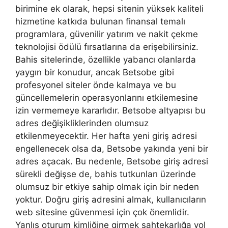
birimine ek olarak, hepsi sitenin yüksek kaliteli
hizmetine katkıda bulunan finansal temalı
programlara, güvenilir yatırım ve nakit çekme
teknolojisi ödülü fırsatlarına da erişebilirsiniz.
Bahis sitelerinde, özellikle yabancı olanlarda
yaygın bir konudur, ancak Betsobe gibi
profesyonel siteler önde kalmaya ve bu
güncellemelerin operasyonlarını etkilemesine
izin vermemeye kararlıdır. Betsobe altyapısı bu
adres değişikliklerinden olumsuz
etkilenmeyecektir. Her hafta yeni giriş adresi
engellenecek olsa da, Betsobe yakında yeni bir
adres açacak. Bu nedenle, Betsobe giriş adresi
sürekli değişse de, bahis tutkunları üzerinde
olumsuz bir etkiye sahip olmak için bir neden
yoktur. Doğru giriş adresini almak, kullanıcıların
web sitesine güvenmesi için çok önemlidir.
Yanlış oturum kimliğine girmek sahtekarlığa yol