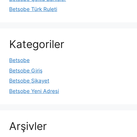
Betsobe Türk Ruleti
Kategoriler
Betsobe
Betsobe Giriş
Betsobe Şikayet
Betsobe Yeni Adresi
Arşivler