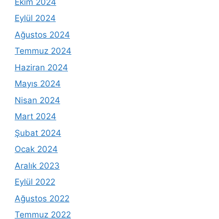
Ekim 2024
Eylül 2024
Ağustos 2024
Temmuz 2024
Haziran 2024
Mayıs 2024
Nisan 2024
Mart 2024
Şubat 2024
Ocak 2024
Aralık 2023
Eylül 2022
Ağustos 2022
Temmuz 2022