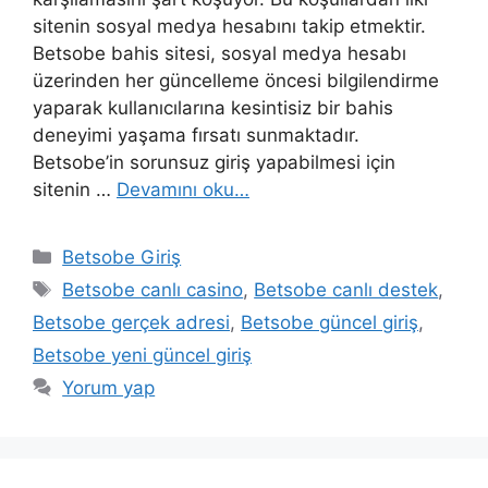
sitenin sosyal medya hesabını takip etmektir.
Betsobe bahis sitesi, sosyal medya hesabı
üzerinden her güncelleme öncesi bilgilendirme
yaparak kullanıcılarına kesintisiz bir bahis
deneyimi yaşama fırsatı sunmaktadır.
Betsobe’in sorunsuz giriş yapabilmesi için
sitenin …
Devamını oku…
Kategoriler
Betsobe Giriş
Etiketler
Betsobe canlı casino
,
Betsobe canlı destek
,
Betsobe gerçek adresi
,
Betsobe güncel giriş
,
Betsobe yeni güncel giriş
Yorum yap