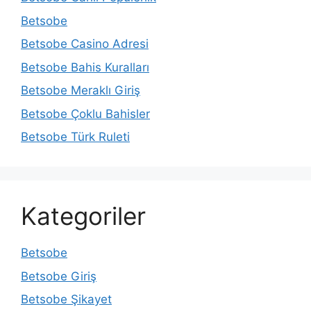
Betsobe
Betsobe Casino Adresi
Betsobe Bahis Kuralları
Betsobe Meraklı Giriş
Betsobe Çoklu Bahisler
Betsobe Türk Ruleti
Kategoriler
Betsobe
Betsobe Giriş
Betsobe Şikayet