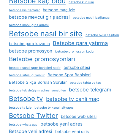
Betsobe kaç oldu
betsobe kurulum
betsobe maç izle
betsobe kısıtlamalar
betsobe mevcut giriş adresi
betsobe mobil bağlantısı
betsobe mobil giriş adresi
Betsobe nasıl bir site
betsobe oyun çeşitleri
Betsobe para yatırma
betsobe para kazanın
betsobe promosyon
betsobe promosyon kodu
Betsobe promosyonları
betsobe sitesi
betsobe sanal spor bahisleri nedir
Betsobe Spor Bahisleri
betsobe sitesi güvenilir
Betsobe Sıkça Sorulan Sorular
betsobe tahta ve taş
betsobe telegram
betsobe tek değişim adresi sunabilen
Betsobe tv
betsobe tv canli maç
betsobe tv izle
betsobe tv kanalı altyapısı
Betsobe Twitter
betsobe web sitesi
betsobe yeni adres
betsobe whatsapp
Betsobe yeni adresi
betsobe yeni giris