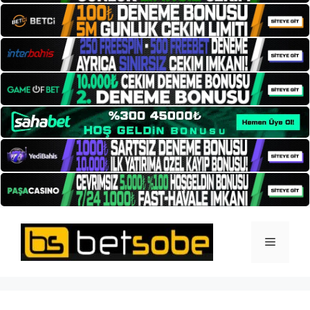
İçeriğe
atla
Menü