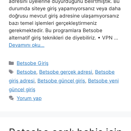
adresini üyelerine duyurduğunu belirtmiştik. Bu
durumda siteye giriş yapamıyorsanız veya daha
doğrusu mevcut giriş adresine ulaşamıyorsanız
bazı temel işlemleri gerçekleştirmeniz
gerekmektedir. Bu programlara Betsobe
alternatif giriş teknikleri de diyebiliriz. • VPN …
Devamını oku…
Kategoriler
Betsobe Giriş
Etiketler
Betsobe
,
Betsobe gerçek adresi
,
Betsobe
giriş adresi
,
Betsobe güncel giriş
,
Betsobe yeni
güncel giriş
Yorum yap