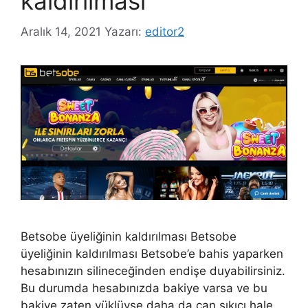
kaldırılması
Aralık 14, 2021
Yazarı:
editor2
Betsobe üyeliğinin kaldırılması Betsobe
üyeliğinin kaldırılması Betsobe’e bahis yaparken
hesabınızın silineceğinden endişe duyabilirsiniz.
Bu durumda hesabınızda bakiye varsa ve bu
bakiye zaten yüklüyse daha da can sıkıcı hale