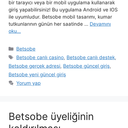
bir tarayıcı veya bir mobil uygulama kullanarak
giriş yapabilirsiniz! Bu uygulama Android ve IOS
ile uyumludur. Betsobe mobil tasarımı, kumar
tutkunlarının günün her saatinde …
Devamını
oku…
Kategoriler
Betsobe
Etiketler
Betsobe canlı casino
,
Betsobe canlı destek
,
Betsobe gerçek adresi
,
Betsobe güncel giriş
,
Betsobe yeni güncel giriş
Yorum yap
Betsobe üyeliğinin