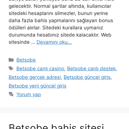
gelecektir. Normal şartlar altında, kullanıcılar
sitedeki hesaplarını silmezler, bunun yerine
daha fazla bahis yapmalarını sağlayan bonus
ödülleri alırlar. Sitedeki kurallara uymanız
durumunda hesabınız sitede kalacaktır. Web
sitesinde …
Devamını oku…
Kategoriler
Betsobe
Etiketler
Betsobe canlı casino
,
Betsobe canlı destek
,
Betsobe gerçek adresi
,
Betsobe güncel giriş
,
Betsobe yeni güncel giriş
Yorum yap
Betsobe bahis sitesi