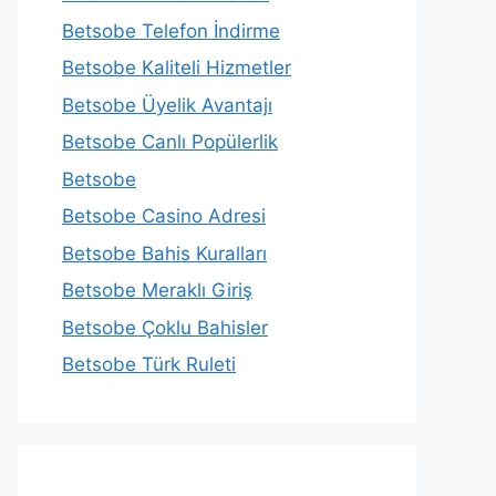
Betsobe Telefon İndirme
Betsobe Kaliteli Hizmetler
Betsobe Üyelik Avantajı
Betsobe Canlı Popülerlik
Betsobe
Betsobe Casino Adresi
Betsobe Bahis Kuralları
Betsobe Meraklı Giriş
Betsobe Çoklu Bahisler
Betsobe Türk Ruleti