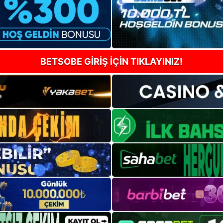
BETSOBE GİRİŞ İÇİN TIKLAYINIZ!