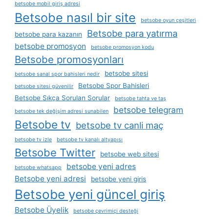
betsobe mobil giriş adresi
Betsobe nasıl bir site
betsobe oyun çeşitleri
Betsobe para yatırma
betsobe para kazanın
betsobe promosyon
betsobe promosyon kodu
Betsobe promosyonları
betsobe sitesi
betsobe sanal spor bahisleri nedir
Betsobe Spor Bahisleri
betsobe sitesi güvenilir
Betsobe Sıkça Sorulan Sorular
betsobe tahta ve taş
betsobe telegram
betsobe tek değişim adresi sunabilen
Betsobe tv
betsobe tv canli maç
betsobe tv izle
betsobe tv kanalı altyapısı
Betsobe Twitter
betsobe web sitesi
betsobe yeni adres
betsobe whatsapp
Betsobe yeni adresi
betsobe yeni giris
Betsobe yeni güncel giriş
Betsobe Üyelik
betsobe çevrimiçi desteği