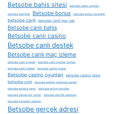
Betsobe bahis sitesi
betsobe bahis çeşitleri
Betsobe bonus
betsobe belirtiler
betsobe bonus seçeneği
betsobe canli
betsobe canli maç izle
Betsobe canlı bahis
Betsobe canlı casino
Betsobe canlı destek
Betsobe canlı maç izleme
betsobe canlı oyunlar
betsobe canlı oyunlar sayfası
betsobe canlı sohbet
betsobe casino lisansı
Betsobe casino oyunları
betsobe casino sitesi
betsobe com
betsobe değerli üyelerine sürekli
betsobe eposta yanıtı
betsobe erişim koşulları
betsobe etkileşimli veriler
betsobe etkinlik bahisleri
betsobe faydaları nelerdir
Betsobe gerçek adresi