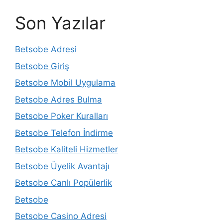
Son Yazılar
Betsobe Adresi
Betsobe Giriş
Betsobe Mobil Uygulama
Betsobe Adres Bulma
Betsobe Poker Kuralları
Betsobe Telefon İndirme
Betsobe Kaliteli Hizmetler
Betsobe Üyelik Avantajı
Betsobe Canlı Popülerlik
Betsobe
Betsobe Casino Adresi