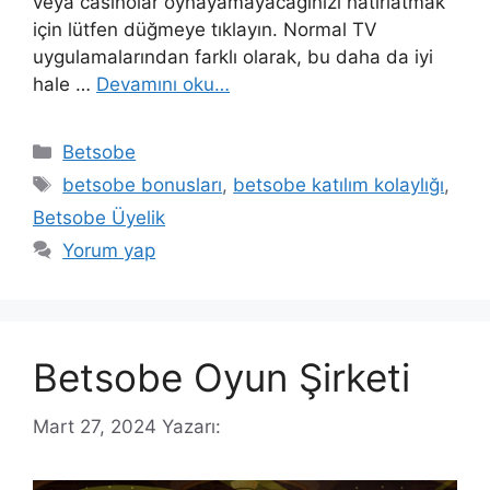
veya casinolar oynayamayacağınızı hatırlatmak
için lütfen düğmeye tıklayın. Normal TV
uygulamalarından farklı olarak, bu daha da iyi
hale …
Devamını oku…
Kategoriler
Betsobe
Etiketler
betsobe bonusları
,
betsobe katılım kolaylığı
,
Betsobe Üyelik
Yorum yap
Betsobe Oyun Şirketi
Mart 27, 2024
Yazarı: