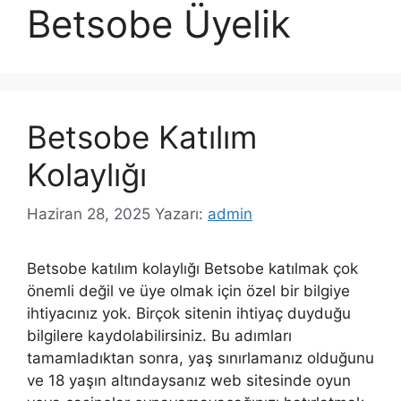
Betsobe Üyelik
Betsobe Katılım
Kolaylığı
Haziran 28, 2025
Yazarı:
admin
Betsobe katılım kolaylığı Betsobe katılmak çok
önemli değil ve üye olmak için özel bir bilgiye
ihtiyacınız yok. Birçok sitenin ihtiyaç duyduğu
bilgilere kaydolabilirsiniz. Bu adımları
tamamladıktan sonra, yaş sınırlamanız olduğunu
ve 18 yaşın altındaysanız web sitesinde oyun