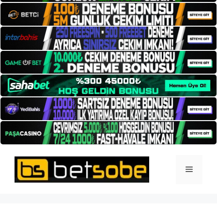
İçeriğe
atla
Menü