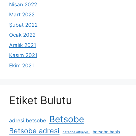
Nisan 2022
Mart 2022
Şubat 2022
Ocak 2022
Aralık 2021
Kasım 2021
Ekim 2021
Etiket Bulutu
Betsobe
adresi betsobe
Betsobe adresi
betsobe bahis
betsobe altyapısı