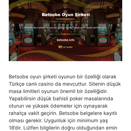
Betsobe oyun şirketi oyunun bir özelliği olarak
Türkçe canlı casino da mevcuttur. Sitenin düşük
masa limitleri oyunun önemli bir özelliğidir.
Yapabilirsin düşük bahisli poker masalarında
oturun ve yüksek ödemeler için oynayarak
rahatça vakit geçirin. Betsobe belgelere kayıtlı
olması gerekir. Uygunluk için minimum yaş
18’dir. Lütfen bilgilerin doğru olduğundan emin