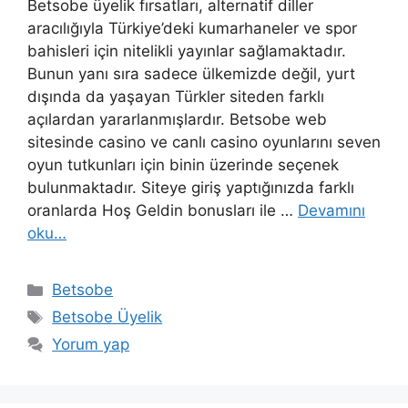
Betsobe üyelik fırsatları, alternatif diller
aracılığıyla Türkiye’deki kumarhaneler ve spor
bahisleri için nitelikli yayınlar sağlamaktadır.
Bunun yanı sıra sadece ülkemizde değil, yurt
dışında da yaşayan Türkler siteden farklı
açılardan yararlanmışlardır. Betsobe web
sitesinde casino ve canlı casino oyunlarını seven
oyun tutkunları için binin üzerinde seçenek
bulunmaktadır. Siteye giriş yaptığınızda farklı
oranlarda Hoş Geldin bonusları ile …
Devamını
oku…
Kategoriler
Betsobe
Etiketler
Betsobe Üyelik
Yorum yap