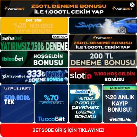
×
BETSOBE GİRİŞ İÇİN TIKLAYINIZ!