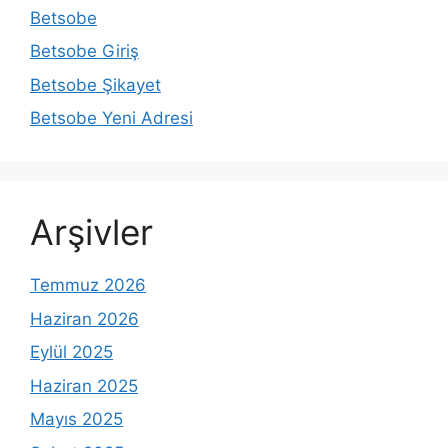
Betsobe
Betsobe Giriş
Betsobe Şikayet
Betsobe Yeni Adresi
Arşivler
Temmuz 2026
Haziran 2026
Eylül 2025
Haziran 2025
Mayıs 2025