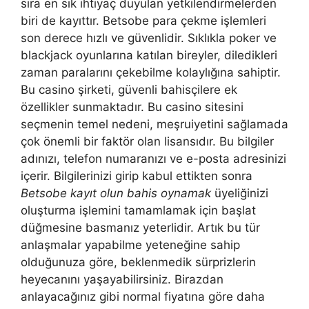
sıra en sık ihtiyaç duyulan yetkilendirmelerden
biri de kayıttır. Betsobe para çekme işlemleri
son derece hızlı ve güvenlidir. Sıklıkla poker ve
blackjack oyunlarına katılan bireyler, diledikleri
zaman paralarını çekebilme kolaylığına sahiptir.
Bu casino şirketi, güvenli bahisçilere ek
özellikler sunmaktadır. Bu casino sitesini
seçmenin temel nedeni, meşruiyetini sağlamada
çok önemli bir faktör olan lisansıdır. Bu bilgiler
adınızı, telefon numaranızı ve e-posta adresinizi
içerir. Bilgilerinizi girip kabul ettikten sonra
Betsobe kayıt olun bahis oynamak
üyeliğinizi
oluşturma işlemini tamamlamak için başlat
düğmesine basmanız yeterlidir. Artık bu tür
anlaşmalar yapabilme yeteneğine sahip
olduğunuza göre, beklenmedik sürprizlerin
heyecanını yaşayabilirsiniz. Birazdan
anlayacağınız gibi normal fiyatına göre daha