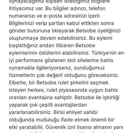
oynayacağımız kişiden istediğimiz bilgilere
ihtiyacımız var. Bu bilgiler adınızı, telefon
numaranızı ve e-posta adresinizi içerir.
Bilgilerinizi verip şartları kabul ettikten sonra
gönder butonuna tıklayarak Betsobe üyeliğinizi
oluşturmaya devam edebilirsiniz. Bu eylemi
başlattığınız andan itibaren Betsobe
eylemlerinin ödüllerini alabilirsiniz. Türkiye’nin en
iyi performans gösteren slot sitelerine bahis
oynamakla ilgileniyorsanız, sunduğumuz
hizmetlerin çok değerli olduğunu göreceksiniz.
Elbette, bir Betsobe rulet şirketini seçmek
isteyen herkes, rulet piyasasında uygun bahis
oranları avantajına sahiptir. Betsobe ile işbirliği
yaparak çok çeşitli avantajlardan
yararlanabilirsiniz. Birisi ehliyet sahibi
olduğunda mutluluğu ifade etmek önemli bir
etki yaratabilir. Güvenlik izni lisansı almanın yanı