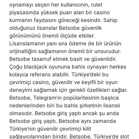
oynamayı seçen her kullanıcının, rulet
piyasasında yüksek puan alan bir casino
kurmanın faydasını göreceği kesindir. Sahip
olduğunuz lisanslar Betsobe güvenlik
görünümünü önemli ölçüde etkiler.
Lisanslamanın yanı sıra ödeme de bir ürünün
orijinalliğini sağlamanın önemli bir unsurudur.
Betsobe tasarruf etmek basit ve güvenlidir.
Çoğu blackjack oyununa bahis oynayan herkes
kolayca referans alabilir. Türkiye’deki bu
çevrimiçi casino, güvenilir ve keyifli bir oyun
deneyimi sağlamak için gerekli özellikleri sağlar.
Betsobe, Telegram’ın popülaritesinin başlıca
nedenlerinden biri bu bahis şirketinin lisanslı
olmasıdır. Betsobe giriş yaptı ancak şu anda
Betsobe giriş yaptı. Betsobe aynı zamanda
Türkiye’nin güvenilir çevrimiçi kilit
sağlayıcılarından biridir. Betsobe, Türkiye’de slot