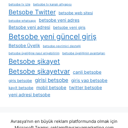
betsobe tv izle
betsobe tv kanalı altyapısı
Betsobe Twitter
betsobe web sitesi
betsobe yeni adres
betsobe whatsapp
Betsobe yeni adresi
betsobe yeni giris
Betsobe yeni güncel giriş
Betsobe Üyelik
betsobe çevrimiçi desteği
betsobe üyeliğine nasıl erişebilirim
betsobe üyeliğinin avantajları
Betsobe şikayet
Betsobe şikayetvar
canli betsobe
girisi betsobe
giris yap betsobe
giris betsobe
mobil betsobe
twitter betsobe
kayit betsobe
yeni adresi betsobe
Avrasya'nın en büyük reklam platformunda olmak için
Microsoft Teams:
reklam@avrasyamarketing.com