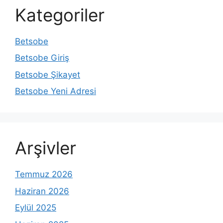
Kategoriler
Betsobe
Betsobe Giriş
Betsobe Şikayet
Betsobe Yeni Adresi
Arşivler
Temmuz 2026
Haziran 2026
Eylül 2025