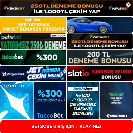
×
BETSOBE GİRİŞ İÇİN TIKLAYINIZ!