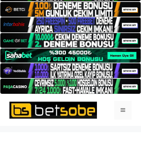
İçeriğe
atla
Menü