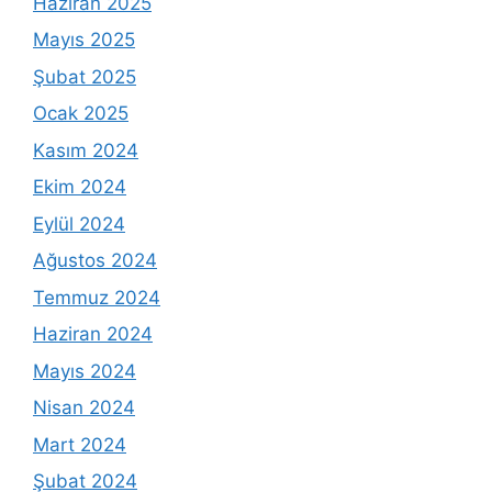
Haziran 2025
Mayıs 2025
Şubat 2025
Ocak 2025
Kasım 2024
Ekim 2024
Eylül 2024
Ağustos 2024
Temmuz 2024
Haziran 2024
Mayıs 2024
Nisan 2024
Mart 2024
Şubat 2024