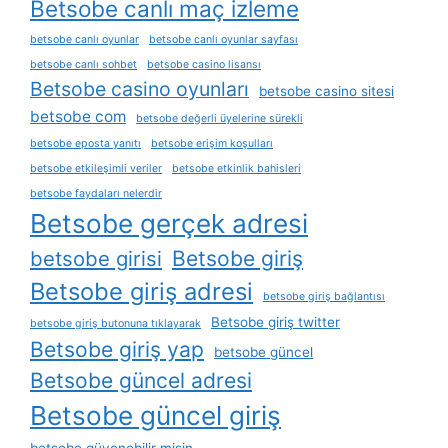
Betsobe canlı maç izleme
betsobe canlı oyunlar
betsobe canlı oyunlar sayfası
betsobe canlı sohbet
betsobe casino lisansı
Betsobe casino oyunları
betsobe casino sitesi
betsobe com
betsobe değerli üyelerine sürekli
betsobe eposta yanıtı
betsobe erişim koşulları
betsobe etkileşimli veriler
betsobe etkinlik bahisleri
betsobe faydaları nelerdir
Betsobe gerçek adresi
betsobe girisi
Betsobe giriş
Betsobe giriş adresi
betsobe giriş bağlantısı
Betsobe giriş twitter
betsobe giriş butonuna tıklayarak
Betsobe giriş yap
betsobe güncel
Betsobe güncel adresi
Betsobe güncel giriş