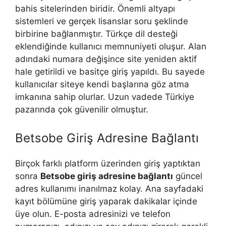
bahis sitelerinden biridir. Önemli altyapı
sistemleri ve gerçek lisanslar soru şeklinde
birbirine bağlanmıştır. Türkçe dil desteği
eklendiğinde kullanıcı memnuniyeti oluşur. Alan
adındaki numara değişince site yeniden aktif
hale getirildi ve basitçe giriş yapıldı. Bu sayede
kullanıcılar siteye kendi başlarına göz atma
imkanına sahip olurlar. Uzun vadede Türkiye
pazarında çok güvenilir olmuştur.
Betsobe Giriş Adresine Bağlantı
Birçok farklı platform üzerinden giriş yaptıktan
sonra
Betsobe giriş adresine bağlantı
güncel
adres kullanımı inanılmaz kolay. Ana sayfadaki
kayıt bölümüne giriş yaparak dakikalar içinde
üye olun. E-posta adresinizi ve telefon