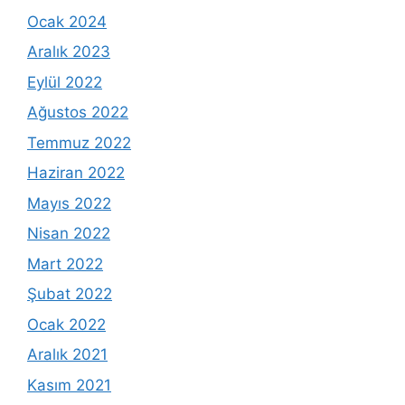
Ocak 2024
Aralık 2023
Eylül 2022
Ağustos 2022
Temmuz 2022
Haziran 2022
Mayıs 2022
Nisan 2022
Mart 2022
Şubat 2022
Ocak 2022
Aralık 2021
Kasım 2021