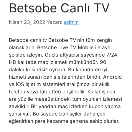
Betsobe Canlı TV
Nisan 23, 2022
Yazarı:
admin
Betsobe canlı tv Betsobe TV’nin tüm zengin
olanaklarını Betsobe Live TV Mobile ile aynı
şekilde izleyin. Güçlü altyapısı sayesinde 7/24
HD kalitede maç izlemek mümkündür. 90
dakika kesintisiz oynadı. Bu konuda en iyi
hizmeti sunan bahis sitelerinden biridir. Android
ve iOS işletim sistemleri aralığında bir akıllı
telefon veya tabletten erişilebilir. Kullanışlı bir
ara yüz ile masaüstündeki tüm oyunları izlemesi
zevklidir. Bir yandan maç izlerken kupon yapma
şansı var. Bu sayede bahisçiler daha çok
eğlenirken para kazanma şansına sahip olurlar.