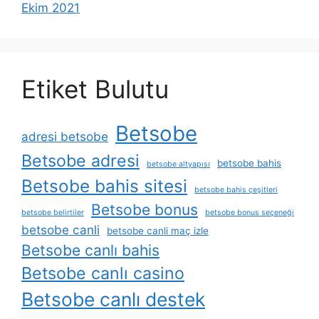
Ekim 2021
Etiket Bulutu
Betsobe
adresi betsobe
Betsobe adresi
betsobe bahis
betsobe altyapısı
Betsobe bahis sitesi
betsobe bahis çeşitleri
Betsobe bonus
betsobe belirtiler
betsobe bonus seçeneği
betsobe canli
betsobe canli maç izle
Betsobe canlı bahis
Betsobe canlı casino
Betsobe canlı destek