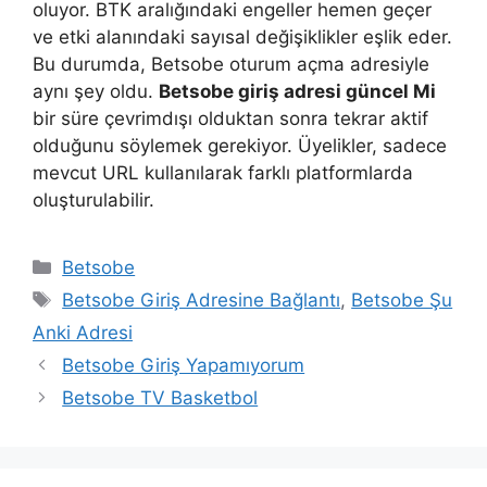
oluyor. BTK aralığındaki engeller hemen geçer
ve etki alanındaki sayısal değişiklikler eşlik eder.
Bu durumda, Betsobe oturum açma adresiyle
aynı şey oldu.
Betsobe giriş adresi güncel Mi
bir süre çevrimdışı olduktan sonra tekrar aktif
olduğunu söylemek gerekiyor. Üyelikler, sadece
mevcut URL kullanılarak farklı platformlarda
oluşturulabilir.
Kategoriler
Betsobe
Etiketler
Betsobe Giriş Adresine Bağlantı
,
Betsobe Şu
Anki Adresi
Yazı
Betsobe Giriş Yapamıyorum
dolaşımı
Betsobe TV Basketbol