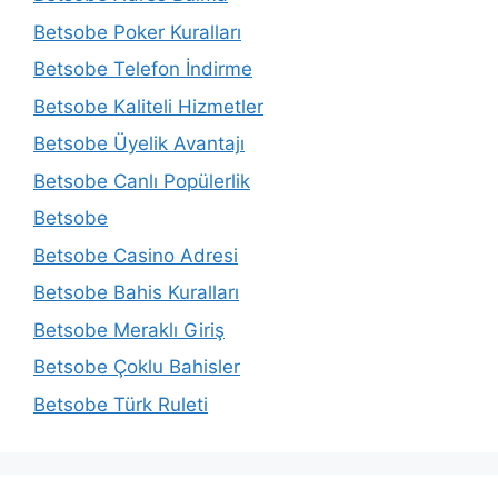
Betsobe Poker Kuralları
Betsobe Telefon İndirme
Betsobe Kaliteli Hizmetler
Betsobe Üyelik Avantajı
Betsobe Canlı Popülerlik
Betsobe
Betsobe Casino Adresi
Betsobe Bahis Kuralları
Betsobe Meraklı Giriş
Betsobe Çoklu Bahisler
Betsobe Türk Ruleti