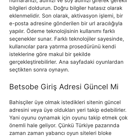
numaranızı, adınızı ve soy adınızı girerek gerekli
bilgileri doldurun. Doğru bilgiler hatasız olarak
eklenmelidir. Son olarak, aktivasyon işlemi, bir
e-posta adresine gönderilen bir url aracılığıyla
yapılır. Ödeme teknolojisinin kullanımı farklı
seçenekler sunar. Farklı teknolojiler sayesinde,
kullanıcılar para yatırma prosedürünü kendi
isteklerine göre makul bir şekilde
gerçekleştirebilirler. Ana sayfadaki oyunlardan
seçtikten sonra oynayın.
Betsobe Giriş Adresi Güncel Mi
Bahisçiler üye olmak istedikleri sitenin güncel
adresini veya üye oldukları yeri takip edebilirler.
Yani oyunu oynamak için oyunu takip etmek çok
önemli hale geliyor. Çünkü Türkiye pazarında
zaman zaman yabancı oyun siteleri bloke