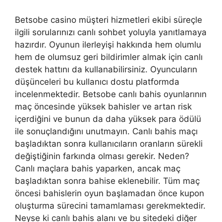
Betsobe casino müşteri hizmetleri ekibi süreçle
ilgili sorularınızı canlı sohbet yoluyla yanıtlamaya
hazırdır. Oyunun ilerleyişi hakkında hem olumlu
hem de olumsuz geri bildirimler almak için canlı
destek hattını da kullanabilirsiniz. Oyuncuların
düşünceleri bu kullanıcı dostu platformda
incelenmektedir. Betsobe canlı bahis oyunlarının
maç öncesinde yüksek bahisler ve artan risk
içerdiğini ve bunun da daha yüksek para ödülü
ile sonuçlandığını unutmayın. Canlı bahis maçı
başladıktan sonra kullanıcıların oranların sürekli
değiştiğinin farkında olması gerekir. Neden?
Canlı maçlara bahis yaparken, ancak maç
başladıktan sonra bahise eklenebilir. Tüm maç
öncesi bahislerin oyun başlamadan önce kupon
oluşturma sürecini tamamlaması gerekmektedir.
Neyse ki canlı bahis alanı ve bu sitedeki diğer