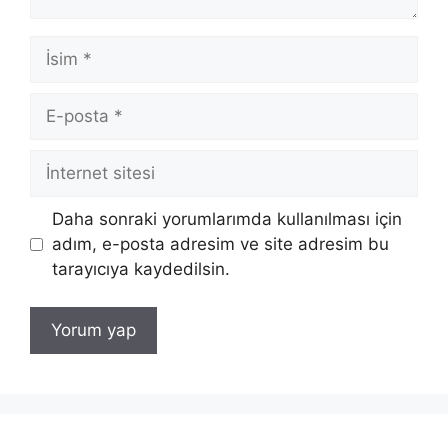
İsim
E-
posta
İnternet
sitesi
Daha sonraki yorumlarımda kullanılması için
adım, e-posta adresim ve site adresim bu
tarayıcıya kaydedilsin.