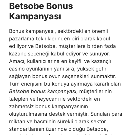
Betsobe Bonus
Kampanyası
Bonus kampanyası, sektördeki en önemli
pazarlama tekniklerinden biri olarak kabul
ediliyor ve Betsobe, müşterilere birden fazla
kazanç seçeneği kabul ediyor ve sunuyor.
Amacı, kullanıcılarına en keyifli ve kazançlı
casino oyunlarının yanı sıra, yüksek getiri
sağlayan bonus oyun seçenekleri sunmaktır.
Tüm enerjisini bu konuya ayırmaya kararlı olan
Betsobe bonus kampanyası
, müşterilerinin
talepleri ve heyecanı ile sektördeki en
zahmetsiz bonus kampanyasının
oluşturulmasına destek vermiştir. Sunulan para
miktarı ve hacminin sürekli olarak sektör
standartlarının üzerinde olduğu Betsobe,