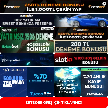
×
BETSOBE GİRİŞ İÇİN TIKLAYINIZ!