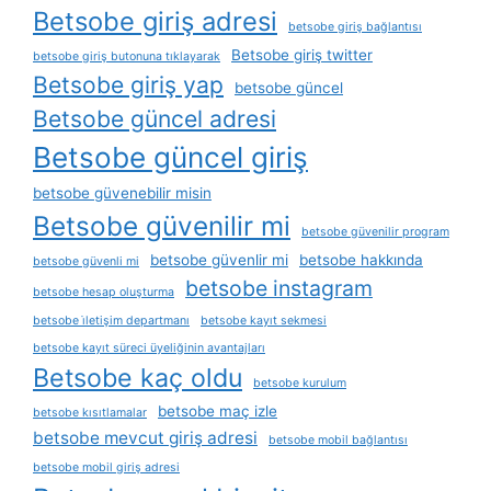
Betsobe giriş adresi
betsobe giriş bağlantısı
Betsobe giriş twitter
betsobe giriş butonuna tıklayarak
Betsobe giriş yap
betsobe güncel
Betsobe güncel adresi
Betsobe güncel giriş
betsobe güvenebilir misin
Betsobe güvenilir mi
betsobe güvenilir program
betsobe güvenlir mi
betsobe hakkında
betsobe güvenli mi
betsobe instagram
betsobe hesap oluşturma
betsobe i̇letişim departmanı
betsobe kayıt sekmesi
betsobe kayıt süreci üyeliğinin avantajları
Betsobe kaç oldu
betsobe kurulum
betsobe maç izle
betsobe kısıtlamalar
betsobe mevcut giriş adresi
betsobe mobil bağlantısı
betsobe mobil giriş adresi