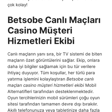
çok kolay!
Betsobe Canlı Maçları
Casino Müşteri
Hizmetleri Ekibi
Canlı maçların yanı sıra, bir TV sistemi de biten
maçların özet görüntülerini sağlar. Ekip, onlara
daha iyi bilgiler sağlamak için bu tür verilere
ihtiyaç duyuyor. Tüm koşullar, her türlü para
yatırma işlemini kolaylaştıran
Betsobe canlı
maçları casino müşteri hizmetleri ekibi
Mobil
Alternatifleri tarafından desteklenmektedir.
Oyun tercihlerinizin mobil sürümleri çoğu oyun
sitesi tarafından tamamen devre dışı bırakılır.
Akıllı telefonunuza veya tabletinize daha fazla