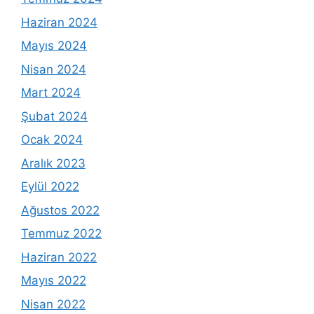
Haziran 2024
Mayıs 2024
Nisan 2024
Mart 2024
Şubat 2024
Ocak 2024
Aralık 2023
Eylül 2022
Ağustos 2022
Temmuz 2022
Haziran 2022
Mayıs 2022
Nisan 2022