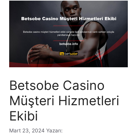
Betsobe Casino
Müşteri Hizmetleri
Ekibi
Mart 23, 2024
Yazarı: