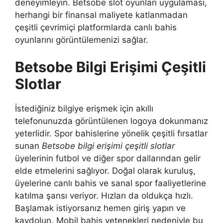
deneyimleyin. Betsobe slot oyunları uygulaması,
herhangi bir finansal maliyete katlanmadan
çeşitli çevrimiçi platformlarda canlı bahis
oyunlarını görüntülemenizi sağlar.
Betsobe Bilgi Erişimi Çeşitli
Slotlar
İstediğiniz bilgiye erişmek için akıllı
telefonunuzda görüntülenen logoya dokunmanız
yeterlidir. Spor bahislerine yönelik çeşitli fırsatlar
sunan
Betsobe bilgi erişimi çeşitli slotlar
üyelerinin futbol ve diğer spor dallarından gelir
elde etmelerini sağlıyor. Doğal olarak kuruluş,
üyelerine canlı bahis ve sanal spor faaliyetlerine
katılma şansı veriyor. Hızları da oldukça hızlı.
Başlamak istiyorsanız hemen giriş yapın ve
kaydolun. Mobil bahis yetenekleri nedeniyle bu