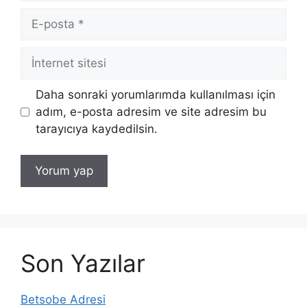
E-
posta
İnternet
sitesi
Daha sonraki yorumlarımda kullanılması için
adım, e-posta adresim ve site adresim bu
tarayıcıya kaydedilsin.
Son Yazılar
Betsobe Adresi