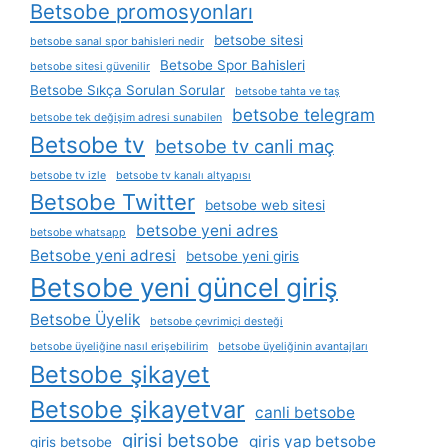
Betsobe promosyonları
betsobe sitesi
betsobe sanal spor bahisleri nedir
Betsobe Spor Bahisleri
betsobe sitesi güvenilir
Betsobe Sıkça Sorulan Sorular
betsobe tahta ve taş
betsobe telegram
betsobe tek değişim adresi sunabilen
Betsobe tv
betsobe tv canli maç
betsobe tv izle
betsobe tv kanalı altyapısı
Betsobe Twitter
betsobe web sitesi
betsobe yeni adres
betsobe whatsapp
Betsobe yeni adresi
betsobe yeni giris
Betsobe yeni güncel giriş
Betsobe Üyelik
betsobe çevrimiçi desteği
betsobe üyeliğine nasıl erişebilirim
betsobe üyeliğinin avantajları
Betsobe şikayet
Betsobe şikayetvar
canli betsobe
girisi betsobe
giris yap betsobe
giris betsobe