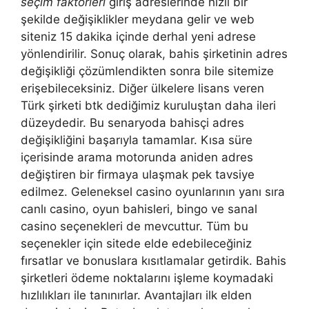
seçim faktörleri
giriş adreslerinde hızlı bir
şekilde değişiklikler meydana gelir ve web
siteniz 15 dakika içinde derhal yeni adrese
yönlendirilir. Sonuç olarak, bahis şirketinin adres
değişikliği çözümlendikten sonra bile sitemize
erişebileceksiniz. Diğer ülkelere lisans veren
Türk şirketi btk dediğimiz kuruluştan daha ileri
düzeydedir. Bu senaryoda bahisçi adres
değişikliğini başarıyla tamamlar. Kısa süre
içerisinde arama motorunda aniden adres
değiştiren bir firmaya ulaşmak pek tavsiye
edilmez. Geleneksel casino oyunlarının yanı sıra
canlı casino, oyun bahisleri, bingo ve sanal
casino seçenekleri de mevcuttur. Tüm bu
seçenekler için sitede elde edebileceğiniz
fırsatlar ve bonuslara kısıtlamalar getirdik. Bahis
şirketleri ödeme noktalarını işleme koymadaki
hızlılıkları ile tanınırlar. Avantajları ilk elden