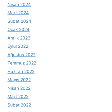
Nisan 2024
Mart 2024
Şubat 2024
Ocak 2024
Aralık 2023
Eylül 2022
Ağustos 2022
Temmuz 2022
Haziran 2022
Mayıs 2022
Nisan 2022
Mart 2022
Şubat 2022