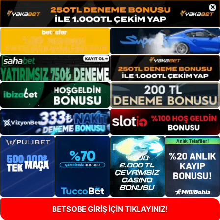
×
BETSOBE GİRİŞ İÇİN TIKLAYINIZ!