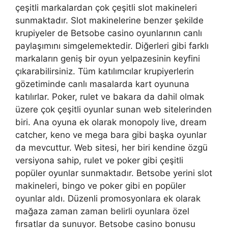
çeşitli markalardan çok çeşitli slot makineleri
sunmaktadır. Slot makinelerine benzer şekilde
krupiyeler de Betsobe casino oyunlarının canlı
paylaşımını simgelemektedir. Diğerleri gibi farklı
markaların geniş bir oyun yelpazesinin keyfini
çıkarabilirsiniz. Tüm katılımcılar krupiyerlerin
gözetiminde canlı masalarda kart oyununa
katılırlar. Poker, rulet ve bakara da dahil olmak
üzere çok çeşitli oyunlar sunan web sitelerinden
biri. Ana oyuna ek olarak monopoly live, dream
catcher, keno ve mega bara gibi başka oyunlar
da mevcuttur. Web sitesi, her biri kendine özgü
versiyona sahip, rulet ve poker gibi çeşitli
popüler oyunlar sunmaktadır. Betsobe yerini slot
makineleri, bingo ve poker gibi en popüler
oyunlar aldı. Düzenli promosyonlara ek olarak
mağaza zaman zaman belirli oyunlara özel
fırsatlar da sunuyor. Betsobe casino bonusu