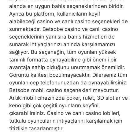
alanda en uygun bahis seçeneklerinden biridir.
Ayrıca bu platform, kullanıcıların keyif
alabileceği casino ve canlı casino seçenekleri de
sunmaktadır. Betsobe casino ve canlı casino
seçeneklerinin yanı sıra bahis hizmetleri de
sunarak ihtiyaçlarınızı anında karşılamamızı
sağlıyor. Bu seçeneğin, tüm oyunları yüksek
tanımlı formatta oynayabilme gibi önemli bir
avantaja sahip olduğunu unutmamak önemlidir.
Görüntü kalitesi bozulmayacaktır. Dilerseniz tüm
oyunları cep telefonunuzdan da oynayabilirsiniz.
Betsobe mobil casino seçenekleri mevcuttur.
Artık mobil cihazınızda poker, rulet, 3D slotlar ve
keno gibi çok çeşitli oyunların keyfini
çıkarabilirsiniz. Casino ve canlı casino lobileri,
tutkulu oyuncuların ihtiyaçlarını karşılamak için
titizlikle tasarlanmıştır.