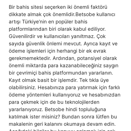
Bir bahis sitesi seçerken iki önemli faktörü
dikkate almak çok önemlidir.Betsobe kullanıcı
artışı Türkiye’nin en popüler bahis
platformlarından biri olarak kabul ediliyor.
Güvenilirdir ve kullanıcıları yanıltmaz. Çok
sayıda güvenlik önlemi mevcut. Ayrıca kayıt ve
ödeme işlemleri için herhangi bir ek evrak
gerekmemektedir. Ardından, potansiyel olarak
önemli miktarda para kazanabileceğiniz saygın
bir çevrimiçi bahis platformundan yararlanın.
Kayıt olmak basit bir işlemdir. Tek tıkla üye
olabilirsiniz. Hesabınıza para yatırmak için farklı
ödeme yöntemleri kullanıyoruz ve hesabınızdan
para çekmek için de bu teknolojilerden
yararlanıyoruz. Betsobe hindi topluluğuna
katılmak ister misiniz? Bundan sonra lütfen bu
makalenin geri kalanını okumaya devam edin.