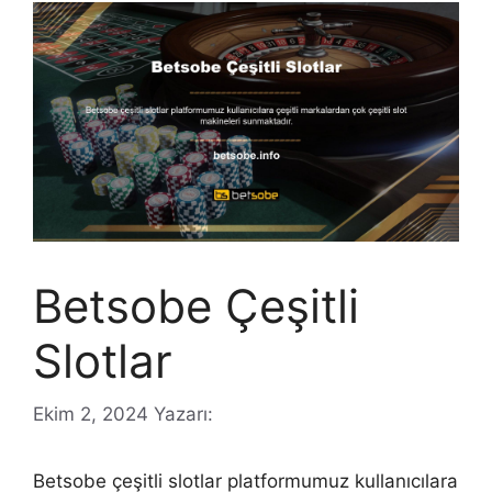
Betsobe Çeşitli
Slotlar
Ekim 2, 2024
Yazarı:
Betsobe çeşitli slotlar platformumuz kullanıcılara