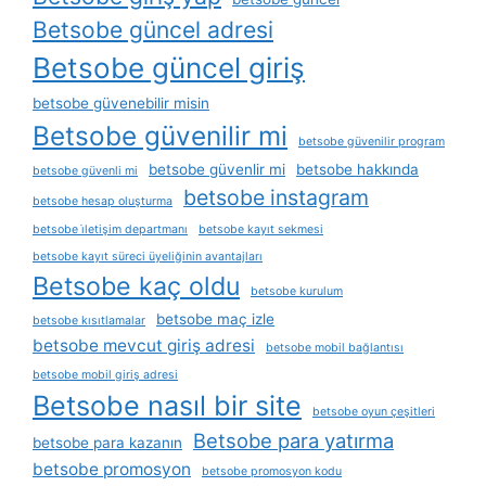
Betsobe güncel adresi
Betsobe güncel giriş
betsobe güvenebilir misin
Betsobe güvenilir mi
betsobe güvenilir program
betsobe güvenlir mi
betsobe hakkında
betsobe güvenli mi
betsobe instagram
betsobe hesap oluşturma
betsobe i̇letişim departmanı
betsobe kayıt sekmesi
betsobe kayıt süreci üyeliğinin avantajları
Betsobe kaç oldu
betsobe kurulum
betsobe maç izle
betsobe kısıtlamalar
betsobe mevcut giriş adresi
betsobe mobil bağlantısı
betsobe mobil giriş adresi
Betsobe nasıl bir site
betsobe oyun çeşitleri
Betsobe para yatırma
betsobe para kazanın
betsobe promosyon
betsobe promosyon kodu