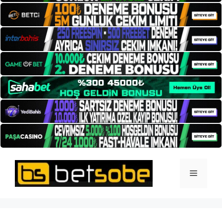
İçeriğe
atla
Menü