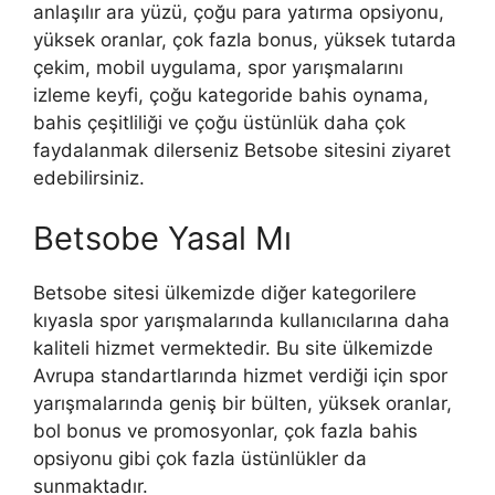
anlaşılır ara yüzü, çoğu para yatırma opsiyonu,
yüksek oranlar, çok fazla bonus, yüksek tutarda
çekim, mobil uygulama, spor yarışmalarını
izleme keyfi, çoğu kategoride bahis oynama,
bahis çeşitliliği ve çoğu üstünlük daha çok
faydalanmak dilerseniz Betsobe sitesini ziyaret
edebilirsiniz.
Betsobe Yasal Mı
Betsobe sitesi ülkemizde diğer kategorilere
kıyasla spor yarışmalarında kullanıcılarına daha
kaliteli hizmet vermektedir. Bu site ülkemizde
Avrupa standartlarında hizmet verdiği için spor
yarışmalarında geniş bir bülten, yüksek oranlar,
bol bonus ve promosyonlar, çok fazla bahis
opsiyonu gibi çok fazla üstünlükler da
sunmaktadır.