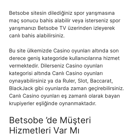
Betsobe sitesin dilediğiniz spor yarışmasına
maç sonucu bahis alabilir veya isterseniz spor
yarışmanızı Betsobe TV üzerinden izleyerek
canlı bahis alabilirsiniz.
Bu site ülkemizde Casino oyunları altında son
derece geniş kategoride kullanıcılarına hizmet
vermektedir. Dilerseniz Casino oyunları
kategorisi altında Canlı Casino oyunları
oynayabilirsiniz ya da Ruler, Slot, Baccarat,
BlackJack gibi oyunlarda zaman geçirebilirsiniz.
Canlı Casino oyunları eş zamanlı olarak bayan
krupiyerler eşliğinde oynanmaktadır.
Betsobe ’de Müşteri
Hizmetleri Var Mı