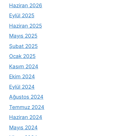
Haziran 2026
Eylül 2025
Haziran 2025
Mayıs 2025
Şubat 2025
Ocak 2025
Kasım 2024
Ekim 2024
Eylül 2024
Ağustos 2024
Temmuz 2024
Haziran 2024
Mayıs 2024