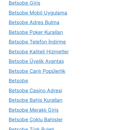
Betsobe Giriş
Betsobe Mobil Uygulama
Betsobe Adres Bulma
Betsobe Poker Kuralları
Betsobe Telefon İndirme
Betsobe Kaliteli Hizmetler
Betsobe Üyelik Avantajı
Betsobe Canlı Popülerlik
Betsobe
Betsobe Casino Adresi
Betsobe Bahis Kuralları
Betsobe Meraklı Giriş
Betsobe Çoklu Bahisler
Betsobe Türk Ruleti