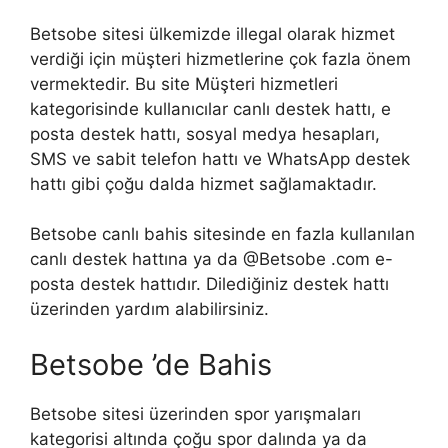
Betsobe sitesi ülkemizde illegal olarak hizmet
verdiği için müşteri hizmetlerine çok fazla önem
vermektedir. Bu site Müşteri hizmetleri
kategorisinde kullanıcılar canlı destek hattı, e
posta destek hattı, sosyal medya hesapları,
SMS ve sabit telefon hattı ve WhatsApp destek
hattı gibi çoğu dalda hizmet sağlamaktadır.
Betsobe canlı bahis sitesinde en fazla kullanılan
canlı destek hattına ya da @Betsobe .com e-
posta destek hattıdır. Dilediğiniz destek hattı
üzerinden yardım alabilirsiniz.
Betsobe ’de Bahis
Betsobe sitesi üzerinden spor yarışmaları
kategorisi altında çoğu spor dalında ya da