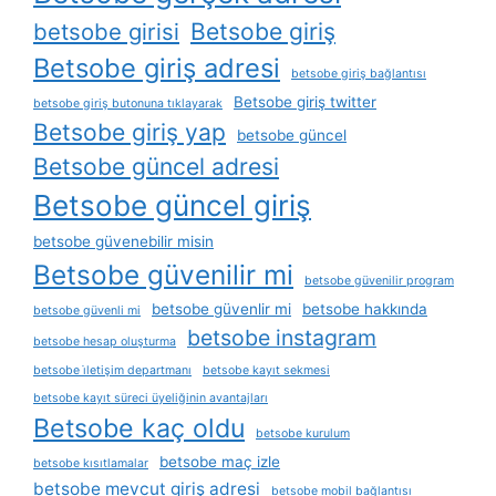
betsobe girisi
Betsobe giriş
Betsobe giriş adresi
betsobe giriş bağlantısı
Betsobe giriş twitter
betsobe giriş butonuna tıklayarak
Betsobe giriş yap
betsobe güncel
Betsobe güncel adresi
Betsobe güncel giriş
betsobe güvenebilir misin
Betsobe güvenilir mi
betsobe güvenilir program
betsobe güvenlir mi
betsobe hakkında
betsobe güvenli mi
betsobe instagram
betsobe hesap oluşturma
betsobe i̇letişim departmanı
betsobe kayıt sekmesi
betsobe kayıt süreci üyeliğinin avantajları
Betsobe kaç oldu
betsobe kurulum
betsobe maç izle
betsobe kısıtlamalar
betsobe mevcut giriş adresi
betsobe mobil bağlantısı