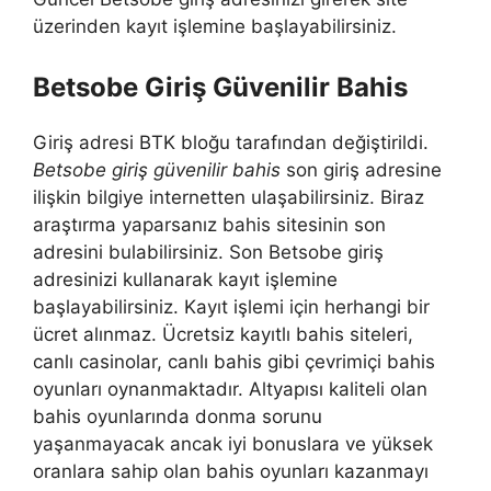
üzerinden kayıt işlemine başlayabilirsiniz.
Betsobe Giriş Güvenilir Bahis
Giriş adresi BTK bloğu tarafından değiştirildi.
Betsobe giriş güvenilir bahis
son giriş adresine
ilişkin bilgiye internetten ulaşabilirsiniz. Biraz
araştırma yaparsanız bahis sitesinin son
adresini bulabilirsiniz. Son Betsobe giriş
adresinizi kullanarak kayıt işlemine
başlayabilirsiniz. Kayıt işlemi için herhangi bir
ücret alınmaz. Ücretsiz kayıtlı bahis siteleri,
canlı casinolar, canlı bahis gibi çevrimiçi bahis
oyunları oynanmaktadır. Altyapısı kaliteli olan
bahis oyunlarında donma sorunu
yaşanmayacak ancak iyi bonuslara ve yüksek
oranlara sahip olan bahis oyunları kazanmayı