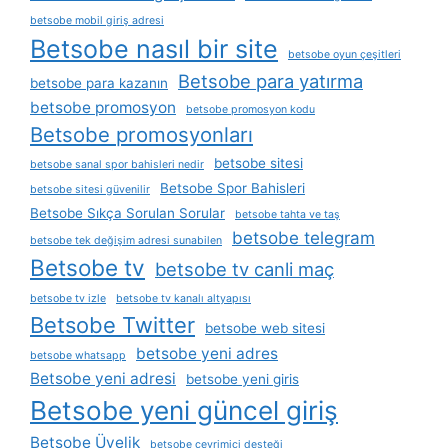
betsobe mobil giriş adresi
Betsobe nasıl bir site
betsobe oyun çeşitleri
Betsobe para yatırma
betsobe para kazanın
betsobe promosyon
betsobe promosyon kodu
Betsobe promosyonları
betsobe sitesi
betsobe sanal spor bahisleri nedir
Betsobe Spor Bahisleri
betsobe sitesi güvenilir
Betsobe Sıkça Sorulan Sorular
betsobe tahta ve taş
betsobe telegram
betsobe tek değişim adresi sunabilen
Betsobe tv
betsobe tv canli maç
betsobe tv izle
betsobe tv kanalı altyapısı
Betsobe Twitter
betsobe web sitesi
betsobe yeni adres
betsobe whatsapp
Betsobe yeni adresi
betsobe yeni giris
Betsobe yeni güncel giriş
Betsobe Üyelik
betsobe çevrimiçi desteği