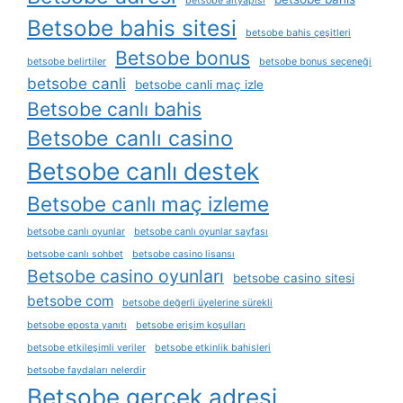
betsobe altyapısı
Betsobe bahis sitesi
betsobe bahis çeşitleri
Betsobe bonus
betsobe belirtiler
betsobe bonus seçeneği
betsobe canli
betsobe canli maç izle
Betsobe canlı bahis
Betsobe canlı casino
Betsobe canlı destek
Betsobe canlı maç izleme
betsobe canlı oyunlar
betsobe canlı oyunlar sayfası
betsobe canlı sohbet
betsobe casino lisansı
Betsobe casino oyunları
betsobe casino sitesi
betsobe com
betsobe değerli üyelerine sürekli
betsobe eposta yanıtı
betsobe erişim koşulları
betsobe etkileşimli veriler
betsobe etkinlik bahisleri
betsobe faydaları nelerdir
Betsobe gerçek adresi