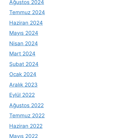
Ağustos 2024
Temmuz 2024
Haziran 2024
Mayıs 2024
Nisan 2024
Mart 2024
Şubat 2024
Ocak 2024
Aralık 2023
Eylül 2022
Ağustos 2022
Temmuz 2022
Haziran 2022
Mayıs 2022