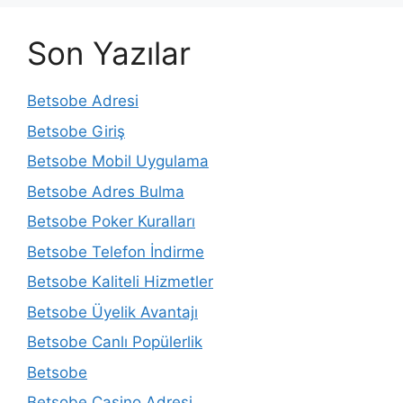
Son Yazılar
Betsobe Adresi
Betsobe Giriş
Betsobe Mobil Uygulama
Betsobe Adres Bulma
Betsobe Poker Kuralları
Betsobe Telefon İndirme
Betsobe Kaliteli Hizmetler
Betsobe Üyelik Avantajı
Betsobe Canlı Popülerlik
Betsobe
Betsobe Casino Adresi