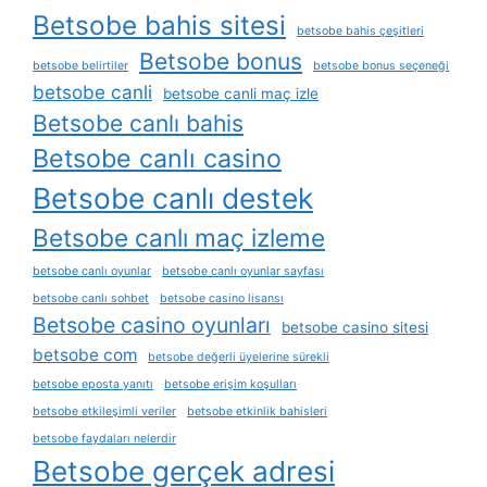
Betsobe bahis sitesi
betsobe bahis çeşitleri
Betsobe bonus
betsobe belirtiler
betsobe bonus seçeneği
betsobe canli
betsobe canli maç izle
Betsobe canlı bahis
Betsobe canlı casino
Betsobe canlı destek
Betsobe canlı maç izleme
betsobe canlı oyunlar
betsobe canlı oyunlar sayfası
betsobe canlı sohbet
betsobe casino lisansı
Betsobe casino oyunları
betsobe casino sitesi
betsobe com
betsobe değerli üyelerine sürekli
betsobe eposta yanıtı
betsobe erişim koşulları
betsobe etkileşimli veriler
betsobe etkinlik bahisleri
betsobe faydaları nelerdir
Betsobe gerçek adresi