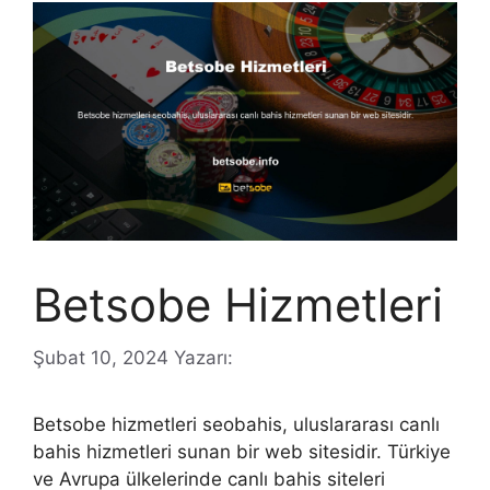
Betsobe Hizmetleri
Şubat 10, 2024
Yazarı:
Betsobe hizmetleri seobahis, uluslararası canlı
bahis hizmetleri sunan bir web sitesidir. Türkiye
ve Avrupa ülkelerinde canlı bahis siteleri