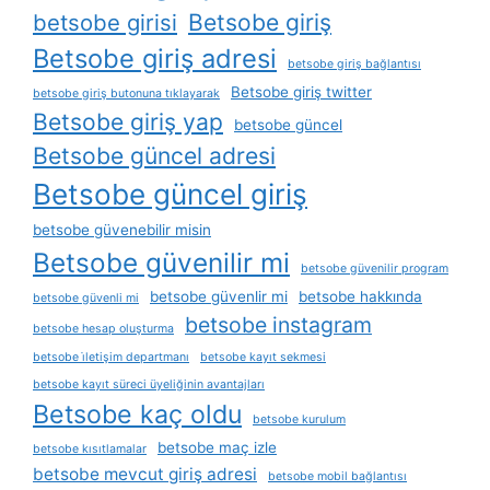
betsobe girisi
Betsobe giriş
Betsobe giriş adresi
betsobe giriş bağlantısı
Betsobe giriş twitter
betsobe giriş butonuna tıklayarak
Betsobe giriş yap
betsobe güncel
Betsobe güncel adresi
Betsobe güncel giriş
betsobe güvenebilir misin
Betsobe güvenilir mi
betsobe güvenilir program
betsobe güvenlir mi
betsobe hakkında
betsobe güvenli mi
betsobe instagram
betsobe hesap oluşturma
betsobe i̇letişim departmanı
betsobe kayıt sekmesi
betsobe kayıt süreci üyeliğinin avantajları
Betsobe kaç oldu
betsobe kurulum
betsobe maç izle
betsobe kısıtlamalar
betsobe mevcut giriş adresi
betsobe mobil bağlantısı