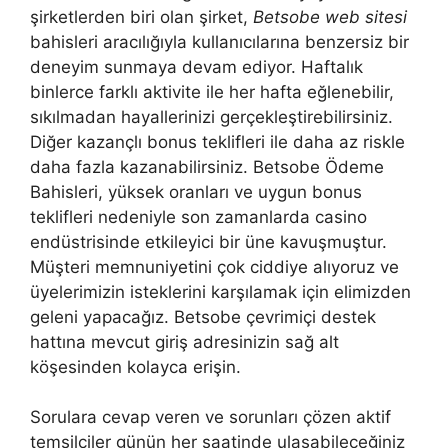
şirketlerden biri olan şirket,
Betsobe web sitesi
bahisleri aracılığıyla kullanıcılarına benzersiz bir
deneyim sunmaya devam ediyor. Haftalık
binlerce farklı aktivite ile her hafta eğlenebilir,
sıkılmadan hayallerinizi gerçekleştirebilirsiniz.
Diğer kazançlı bonus teklifleri ile daha az riskle
daha fazla kazanabilirsiniz. Betsobe Ödeme
Bahisleri, yüksek oranları ve uygun bonus
teklifleri nedeniyle son zamanlarda casino
endüstrisinde etkileyici bir üne kavuşmuştur.
Müşteri memnuniyetini çok ciddiye alıyoruz ve
üyelerimizin isteklerini karşılamak için elimizden
geleni yapacağız. Betsobe çevrimiçi destek
hattına mevcut giriş adresinizin sağ alt
köşesinden kolayca erişin.
Sorulara cevap veren ve sorunları çözen aktif
temsilciler günün her saatinde ulaşabileceğiniz