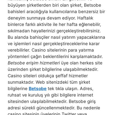
büyüyen şirketlerden biri olan şirket, Betsobe
bahisleri aracılığıyla kullanıcılarına benzersiz bir
deneyim sunmaya devam ediyor. Haftalık
binlerce farklı aktivite ile her hafta eğlenebilir,
sıkılmadan hayallerinizi gerçekleştirebilirsiniz.
Bu alanda bahisçiler nasıl yatırım yapacaklarına
ve işlemleri nasıl gerçekleştireceklerine karar
verebilirler. Casino sitelerinin para yatırma
yöntemleri çağın beklentilerini karşılamaktadır.
Betsobe erişim hizmetleri
üye olan herkes site
üzerinden şirket bilgilerine ulaşabilmektedir.
Casino siteleri oldukça şeffaf hizmetler
sunmaktadır. Web sitenizdeki tüm şirket
bilgilerine
Betsobe
tek tıkla ulaşın. Adres,
ruhsat ve kuruluş yılı gibi bilgilere internet
sitesinden ulaşılabilmektedir. Betsobe giriş
adresi sürekli güncellenmektedir. Bu nedenle
casino sitesinin üyelerinin Twitter veya