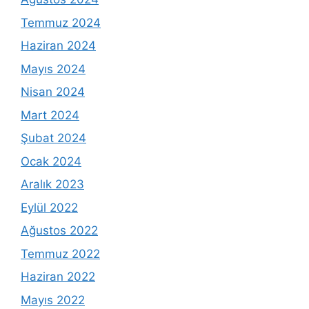
Temmuz 2024
Haziran 2024
Mayıs 2024
Nisan 2024
Mart 2024
Şubat 2024
Ocak 2024
Aralık 2023
Eylül 2022
Ağustos 2022
Temmuz 2022
Haziran 2022
Mayıs 2022