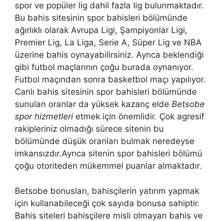
spor ve popüler lig dahil fazla lig bulunmaktadır.
Bu bahis sitesinin spor bahisleri bölümünde
ağırlıklı olarak Avrupa Ligi, Şampiyonlar Ligi,
Premier Lig, La Liga, Serie A, Süper Lig ve NBA
üzerine bahis oynayabilirsiniz. Ayrıca beklendiği
gibi futbol maçlarının çoğu burada oynanıyor.
Futbol maçından sonra basketbol maçı yapılıyor.
Canlı bahis sitesinin spor bahisleri bölümünde
sunulan oranlar da yüksek kazanç elde
Betsobe
spor hizmetleri
etmek için önemlidir. Çok agresif
rakipleriniz olmadığı sürece sitenin bu
bölümünde düşük oranları bulmak neredeyse
imkansızdır.Ayrıca sitenin spor bahisleri bölümü
çoğu otoriteden mükemmel puanlar almaktadır.
Betsobe bonusları, bahisçilerin yatırım yapmak
için kullanabileceği çok sayıda bonusa sahiptir.
Bahis siteleri bahisçilere misli olmayan bahis ve