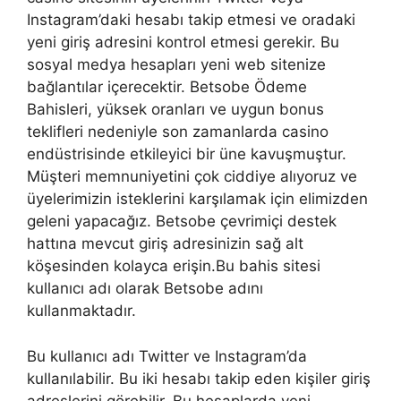
Instagram’daki hesabı takip etmesi ve oradaki
yeni giriş adresini kontrol etmesi gerekir. Bu
sosyal medya hesapları yeni web sitenize
bağlantılar içerecektir. Betsobe Ödeme
Bahisleri, yüksek oranları ve uygun bonus
teklifleri nedeniyle son zamanlarda casino
endüstrisinde etkileyici bir üne kavuşmuştur.
Müşteri memnuniyetini çok ciddiye alıyoruz ve
üyelerimizin isteklerini karşılamak için elimizden
geleni yapacağız. Betsobe çevrimiçi destek
hattına mevcut giriş adresinizin sağ alt
köşesinden kolayca erişin.Bu bahis sitesi
kullanıcı adı olarak Betsobe adını
kullanmaktadır.
Bu kullanıcı adı Twitter ve Instagram’da
kullanılabilir. Bu iki hesabı takip eden kişiler giriş
adreslerini görebilir. Bu hesaplarda yeni