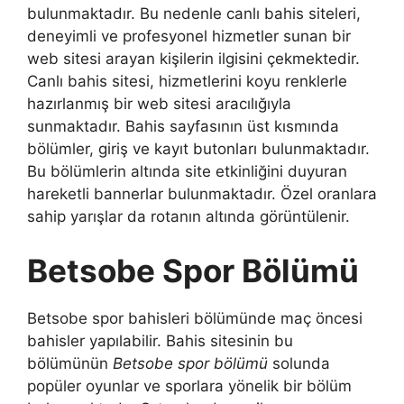
bulunmaktadır. Bu nedenle canlı bahis siteleri,
deneyimli ve profesyonel hizmetler sunan bir
web sitesi arayan kişilerin ilgisini çekmektedir.
Canlı bahis sitesi, hizmetlerini koyu renklerle
hazırlanmış bir web sitesi aracılığıyla
sunmaktadır. Bahis sayfasının üst kısmında
bölümler, giriş ve kayıt butonları bulunmaktadır.
Bu bölümlerin altında site etkinliğini duyuran
hareketli bannerlar bulunmaktadır. Özel oranlara
sahip yarışlar da rotanın altında görüntülenir.
Betsobe Spor Bölümü
Betsobe spor bahisleri bölümünde maç öncesi
bahisler yapılabilir. Bahis sitesinin bu
bölümünün
Betsobe spor bölümü
solunda
popüler oyunlar ve sporlara yönelik bir bölüm