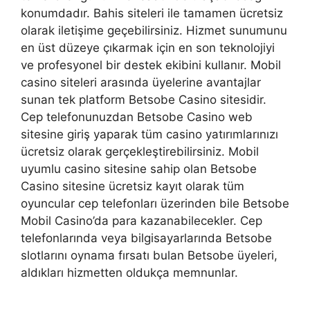
konumdadır. Bahis siteleri ile tamamen ücretsiz
olarak iletişime geçebilirsiniz. Hizmet sunumunu
en üst düzeye çıkarmak için en son teknolojiyi
ve profesyonel bir destek ekibini kullanır. Mobil
casino siteleri arasında üyelerine avantajlar
sunan tek platform Betsobe Casino sitesidir.
Cep telefonunuzdan Betsobe Casino web
sitesine giriş yaparak tüm casino yatırımlarınızı
ücretsiz olarak gerçekleştirebilirsiniz. Mobil
uyumlu casino sitesine sahip olan Betsobe
Casino sitesine ücretsiz kayıt olarak tüm
oyuncular cep telefonları üzerinden bile Betsobe
Mobil Casino’da para kazanabilecekler. Cep
telefonlarında veya bilgisayarlarında Betsobe
slotlarını oynama fırsatı bulan Betsobe üyeleri,
aldıkları hizmetten oldukça memnunlar.