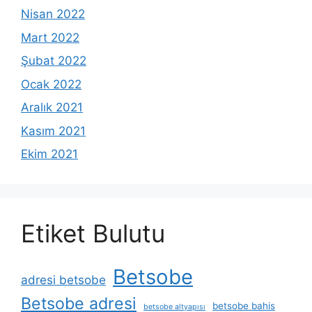
Nisan 2022
Mart 2022
Şubat 2022
Ocak 2022
Aralık 2021
Kasım 2021
Ekim 2021
Etiket Bulutu
Betsobe
adresi betsobe
Betsobe adresi
betsobe bahis
betsobe altyapısı