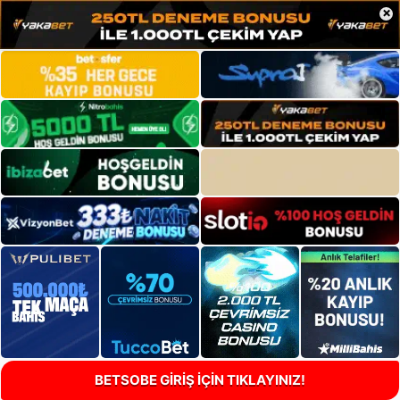
×
BETSOBE GİRİŞ İÇİN TIKLAYINIZ!