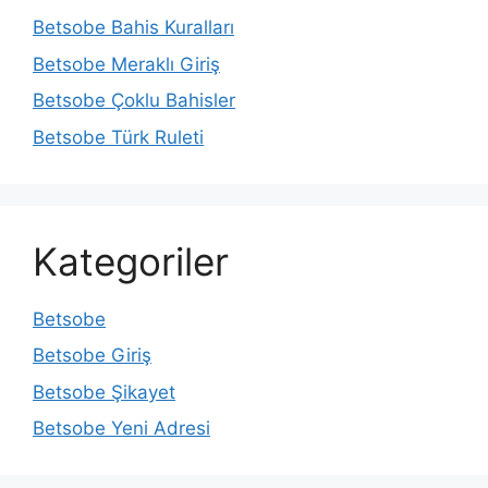
Betsobe Bahis Kuralları
Betsobe Meraklı Giriş
Betsobe Çoklu Bahisler
Betsobe Türk Ruleti
Kategoriler
Betsobe
Betsobe Giriş
Betsobe Şikayet
Betsobe Yeni Adresi