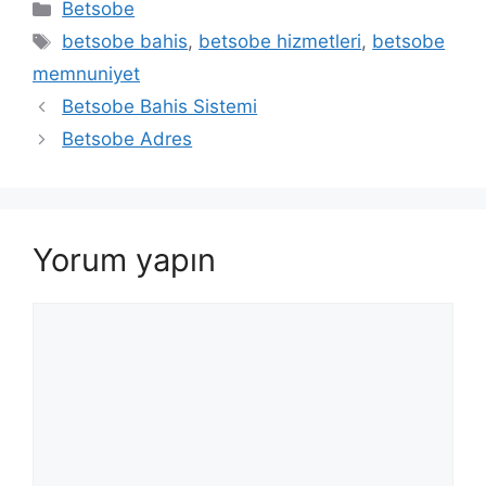
Kategoriler
Betsobe
Etiketler
betsobe bahis
,
betsobe hizmetleri
,
betsobe
memnuniyet
Yazı
Betsobe Bahis Sistemi
dolaşımı
Betsobe Adres
Yorum yapın
Yorum