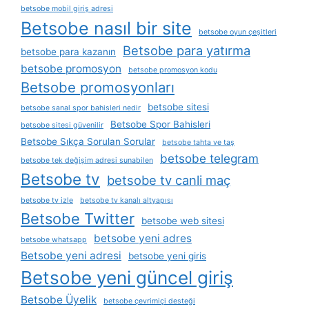
betsobe mobil giriş adresi
Betsobe nasıl bir site
betsobe oyun çeşitleri
Betsobe para yatırma
betsobe para kazanın
betsobe promosyon
betsobe promosyon kodu
Betsobe promosyonları
betsobe sitesi
betsobe sanal spor bahisleri nedir
Betsobe Spor Bahisleri
betsobe sitesi güvenilir
Betsobe Sıkça Sorulan Sorular
betsobe tahta ve taş
betsobe telegram
betsobe tek değişim adresi sunabilen
Betsobe tv
betsobe tv canli maç
betsobe tv izle
betsobe tv kanalı altyapısı
Betsobe Twitter
betsobe web sitesi
betsobe yeni adres
betsobe whatsapp
Betsobe yeni adresi
betsobe yeni giris
Betsobe yeni güncel giriş
Betsobe Üyelik
betsobe çevrimiçi desteği