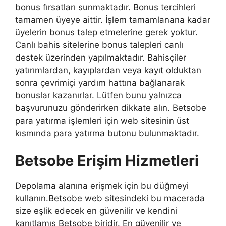
bonus fırsatları sunmaktadır. Bonus tercihleri
tamamen üyeye aittir. İşlem tamamlanana kadar
üyelerin bonus talep etmelerine gerek yoktur.
Canlı bahis sitelerine bonus talepleri canlı
destek üzerinden yapılmaktadır. Bahisçiler
yatırımlardan, kayıplardan veya kayıt olduktan
sonra çevrimiçi yardım hattına bağlanarak
bonuslar kazanırlar. Lütfen bunu yalnızca
başvurunuzu gönderirken dikkate alın. Betsobe
para yatırma işlemleri için web sitesinin üst
kısmında para yatırma butonu bulunmaktadır.
Betsobe Erişim Hizmetleri
Depolama alanına erişmek için bu düğmeyi
kullanın.Betsobe web sitesindeki bu macerada
size eşlik edecek en güvenilir ve kendini
kanıtlamış Betsobe biridir. En güvenilir ve