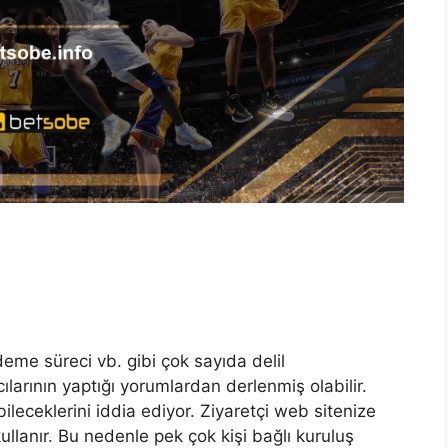
deme süreci vb. gibi çok sayıda delil
ılarının yaptığı yorumlardan derlenmiş olabilir.
ileceklerini iddia ediyor. Ziyaretçi web sitenize
ullanır. Bu nedenle pek çok kişi bağlı kuruluş