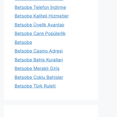
Betsobe Telefon İndirme
Betsobe Kaliteli Hizmetler
Betsobe Üyelik Avantajı
Betsobe Canlı Popülerlik
Betsobe
Betsobe Casino Adresi
Betsobe Bahis Kuralları
Betsobe Meraklı Giriş
Betsobe Çoklu Bahisler
Betsobe Türk Ruleti