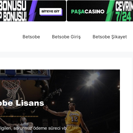
Betsobe
Betsobe Giriş
Betsobe Şikayet