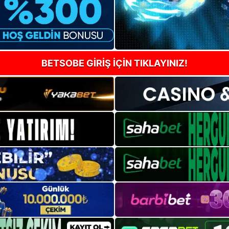
BETSOBE GİRİŞ İÇİN TIKLAYINIZ!