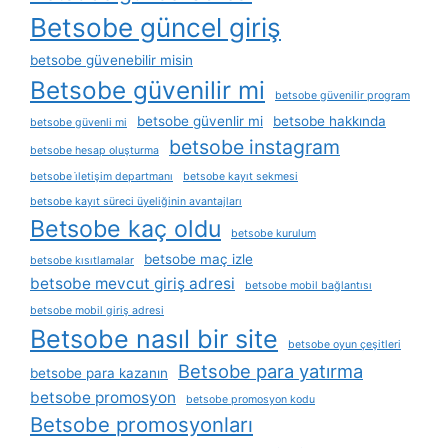
Betsobe güncel giriş
betsobe güvenebilir misin
Betsobe güvenilir mi
betsobe güvenilir program
betsobe güvenlir mi
betsobe hakkında
betsobe güvenli mi
betsobe instagram
betsobe hesap oluşturma
betsobe i̇letişim departmanı
betsobe kayıt sekmesi
betsobe kayıt süreci üyeliğinin avantajları
Betsobe kaç oldu
betsobe kurulum
betsobe maç izle
betsobe kısıtlamalar
betsobe mevcut giriş adresi
betsobe mobil bağlantısı
betsobe mobil giriş adresi
Betsobe nasıl bir site
betsobe oyun çeşitleri
Betsobe para yatırma
betsobe para kazanın
betsobe promosyon
betsobe promosyon kodu
Betsobe promosyonları