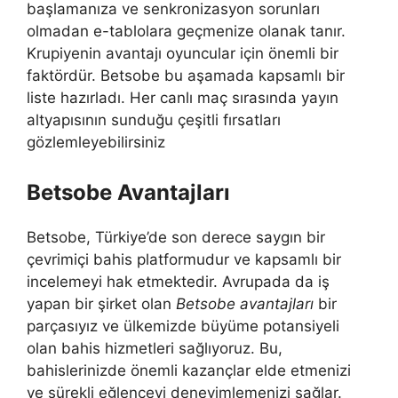
başlamanıza ve senkronizasyon sorunları
olmadan e-tablolara geçmenize olanak tanır.
Krupiyenin avantajı oyuncular için önemli bir
faktördür. Betsobe bu aşamada kapsamlı bir
liste hazırladı. Her canlı maç sırasında yayın
altyapısının sunduğu çeşitli fırsatları
gözlemleyebilirsiniz
Betsobe Avantajları
Betsobe, Türkiye’de son derece saygın bir
çevrimiçi bahis platformudur ve kapsamlı bir
incelemeyi hak etmektedir. Avrupada da iş
yapan bir şirket olan
Betsobe avantajları
bir
parçasıyız ve ülkemizde büyüme potansiyeli
olan bahis hizmetleri sağlıyoruz. Bu,
bahislerinizde önemli kazançlar elde etmenizi
ve sürekli eğlenceyi deneyimlemenizi sağlar.