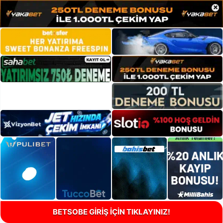
×
BETSOBE GİRİŞ İÇİN TIKLAYINIZ!