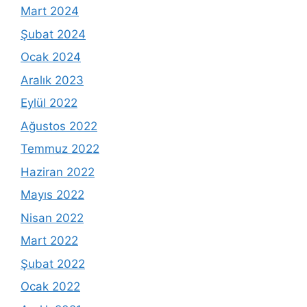
Mart 2024
Şubat 2024
Ocak 2024
Aralık 2023
Eylül 2022
Ağustos 2022
Temmuz 2022
Haziran 2022
Mayıs 2022
Nisan 2022
Mart 2022
Şubat 2022
Ocak 2022