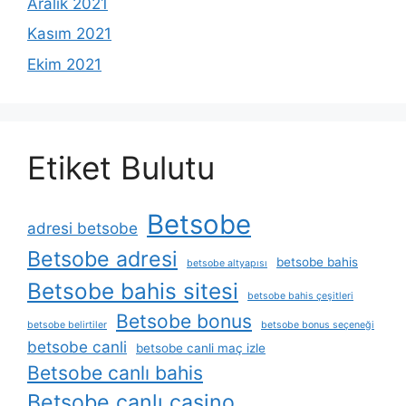
Aralık 2021
Kasım 2021
Ekim 2021
Etiket Bulutu
Betsobe
adresi betsobe
Betsobe adresi
betsobe bahis
betsobe altyapısı
Betsobe bahis sitesi
betsobe bahis çeşitleri
Betsobe bonus
betsobe belirtiler
betsobe bonus seçeneği
betsobe canli
betsobe canli maç izle
Betsobe canlı bahis
Betsobe canlı casino