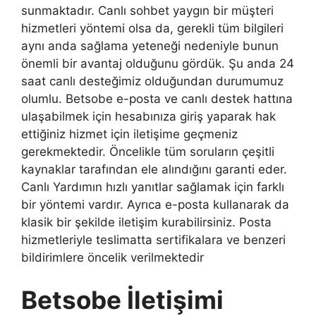
sunmaktadır. Canlı sohbet yaygın bir müşteri
hizmetleri yöntemi olsa da, gerekli tüm bilgileri
aynı anda sağlama yeteneği nedeniyle bunun
önemli bir avantaj olduğunu gördük. Şu anda 24
saat canlı desteğimiz olduğundan durumumuz
olumlu. Betsobe e-posta ve canlı destek hattına
ulaşabilmek için hesabınıza giriş yaparak hak
ettiğiniz hizmet için iletişime geçmeniz
gerekmektedir. Öncelikle tüm soruların çeşitli
kaynaklar tarafından ele alındığını garanti eder.
Canlı Yardımın hızlı yanıtlar sağlamak için farklı
bir yöntemi vardır. Ayrıca e-posta kullanarak da
klasik bir şekilde iletişim kurabilirsiniz. Posta
hizmetleriyle teslimatta sertifikalara ve benzeri
bildirimlere öncelik verilmektedir
Betsobe İletişimi