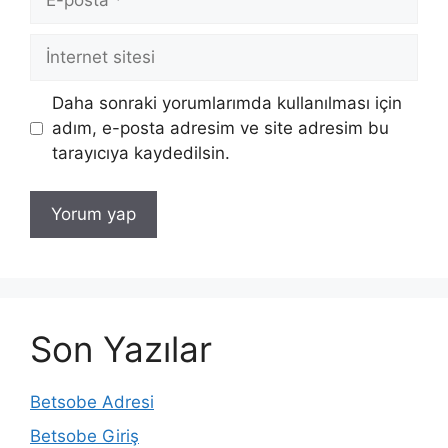
posta
İnternet
sitesi
Daha sonraki yorumlarımda kullanılması için
adım, e-posta adresim ve site adresim bu
tarayıcıya kaydedilsin.
Son Yazılar
Betsobe Adresi
Betsobe Giriş