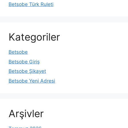
Betsobe Türk Ruleti
Kategoriler
Betsobe
Betsobe Giriş
Betsobe Şikayet
Betsobe Yeni Adresi
Arşivler