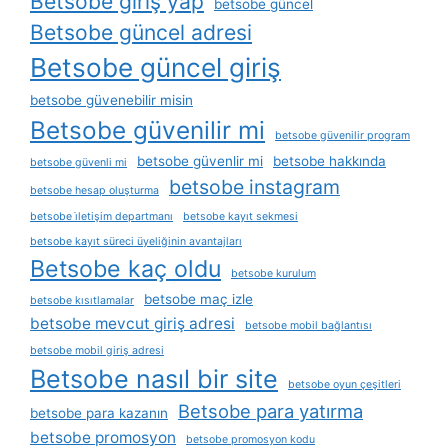
Betsobe giriş yap
betsobe güncel
Betsobe güncel adresi
Betsobe güncel giriş
betsobe güvenebilir misin
Betsobe güvenilir mi
betsobe güvenilir program
betsobe güvenlir mi
betsobe hakkında
betsobe güvenli mi
betsobe instagram
betsobe hesap oluşturma
betsobe i̇letişim departmanı
betsobe kayıt sekmesi
betsobe kayıt süreci üyeliğinin avantajları
Betsobe kaç oldu
betsobe kurulum
betsobe maç izle
betsobe kısıtlamalar
betsobe mevcut giriş adresi
betsobe mobil bağlantısı
betsobe mobil giriş adresi
Betsobe nasıl bir site
betsobe oyun çeşitleri
Betsobe para yatırma
betsobe para kazanın
betsobe promosyon
betsobe promosyon kodu