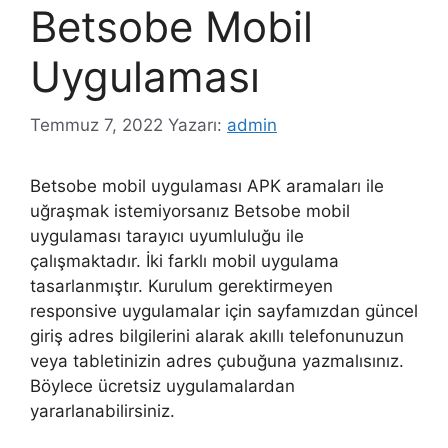
Betsobe Mobil
Uygulaması
Temmuz 7, 2022
Yazarı:
admin
Betsobe mobil uygulaması APK aramaları ile
uğraşmak istemiyorsanız Betsobe mobil
uygulaması tarayıcı uyumluluğu ile
çalışmaktadır. İki farklı mobil uygulama
tasarlanmıştır. Kurulum gerektirmeyen
responsive uygulamalar için sayfamızdan güncel
giriş adres bilgilerini alarak akıllı telefonunuzun
veya tabletinizin adres çubuğuna yazmalısınız.
Böylece ücretsiz uygulamalardan
yararlanabilirsiniz.