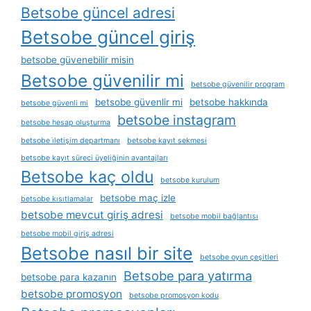
Betsobe güncel adresi
Betsobe güncel giriş
betsobe güvenebilir misin
Betsobe güvenilir mi
betsobe güvenilir program
betsobe güvenlir mi
betsobe hakkında
betsobe güvenli mi
betsobe instagram
betsobe hesap oluşturma
betsobe i̇letişim departmanı
betsobe kayıt sekmesi
betsobe kayıt süreci üyeliğinin avantajları
Betsobe kaç oldu
betsobe kurulum
betsobe maç izle
betsobe kısıtlamalar
betsobe mevcut giriş adresi
betsobe mobil bağlantısı
betsobe mobil giriş adresi
Betsobe nasıl bir site
betsobe oyun çeşitleri
Betsobe para yatırma
betsobe para kazanın
betsobe promosyon
betsobe promosyon kodu