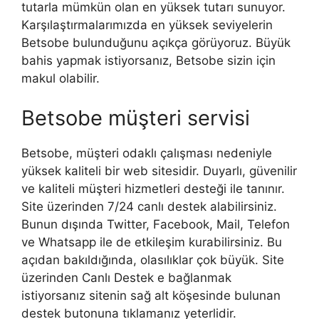
tutarla mümkün olan en yüksek tutarı sunuyor.
Karşılaştırmalarımızda en yüksek seviyelerin
Betsobe bulunduğunu açıkça görüyoruz. Büyük
bahis yapmak istiyorsanız, Betsobe sizin için
makul olabilir.
Betsobe müşteri servisi
Betsobe, müşteri odaklı çalışması nedeniyle
yüksek kaliteli bir web sitesidir. Duyarlı, güvenilir
ve kaliteli müşteri hizmetleri desteği ile tanınır.
Site üzerinden 7/24 canlı destek alabilirsiniz.
Bunun dışında Twitter, Facebook, Mail, Telefon
ve Whatsapp ile de etkileşim kurabilirsiniz. Bu
açıdan bakıldığında, olasılıklar çok büyük. Site
üzerinden Canlı Destek e bağlanmak
istiyorsanız sitenin sağ alt köşesinde bulunan
destek butonuna tıklamanız yeterlidir.