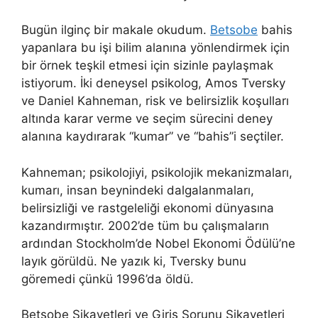
Bugün ilginç bir makale okudum.
Betsobe
bahis
yapanlara bu işi bilim alanına yönlendirmek için
bir örnek teşkil etmesi için sizinle paylaşmak
istiyorum. İki deneysel psikolog, Amos Tversky
ve Daniel Kahneman, risk ve belirsizlik koşulları
altında karar verme ve seçim sürecini deney
alanına kaydırarak “kumar” ve “bahis”i seçtiler.
Kahneman; psikolojiyi, psikolojik mekanizmaları,
kumarı, insan beynindeki dalgalanmaları,
belirsizliği ve rastgeleliği ekonomi dünyasına
kazandırmıştır. 2002’de tüm bu çalışmaların
ardından Stockholm’de Nobel Ekonomi Ödülü’ne
layık görüldü. Ne yazık ki, Tversky bunu
göremedi çünkü 1996’da öldü.
Betsobe Şikayetleri ve Giriş Sorunu Şikayetleri