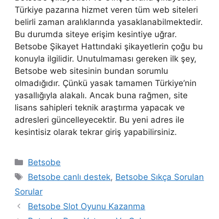
Türkiye pazarına hizmet veren tüm web siteleri
belirli zaman aralıklarında yasaklanabilmektedir.
Bu durumda siteye erişim kesintiye uğrar.
Betsobe Şikayet Hattındaki şikayetlerin çoğu bu
konuyla ilgilidir. Unutulmaması gereken ilk şey,
Betsobe web sitesinin bundan sorumlu
olmadığıdır. Çünkü yasak tamamen Türkiye’nin
yasallığıyla alakalı. Ancak buna rağmen, site
lisans sahipleri teknik araştırma yapacak ve
adresleri güncelleyecektir. Bu yeni adres ile
kesintisiz olarak tekrar giriş yapabilirsiniz.
Kategoriler
Betsobe
Etiketler
Betsobe canlı destek
,
Betsobe Sıkça Sorulan
Sorular
Yazı
Betsobe Slot Oyunu Kazanma
dolaşımı