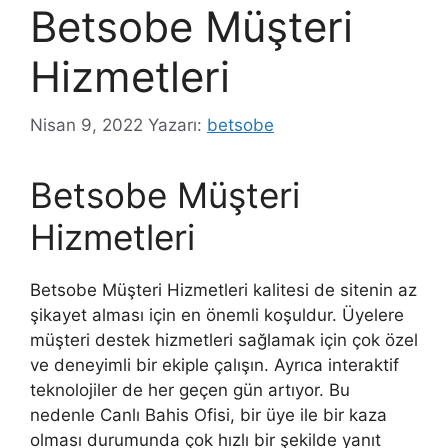
Betsobe Müşteri
Hizmetleri
Nisan 9, 2022
Yazarı:
betsobe
Betsobe Müşteri
Hizmetleri
Betsobe Müşteri Hizmetleri kalitesi de sitenin az
şikayet alması için en önemli koşuldur. Üyelere
müşteri destek hizmetleri sağlamak için çok özel
ve deneyimli bir ekiple çalışın. Ayrıca interaktif
teknolojiler de her geçen gün artıyor. Bu
nedenle Canlı Bahis Ofisi, bir üye ile bir kaza
olması durumunda çok hızlı bir şekilde yanıt