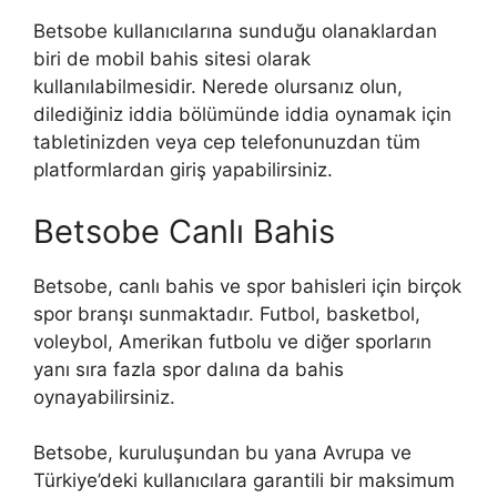
Betsobe kullanıcılarına sunduğu olanaklardan
biri de mobil bahis sitesi olarak
kullanılabilmesidir. Nerede olursanız olun,
dilediğiniz iddia bölümünde iddia oynamak için
tabletinizden veya cep telefonunuzdan tüm
platformlardan giriş yapabilirsiniz.
Betsobe Canlı Bahis
Betsobe, canlı bahis ve spor bahisleri için birçok
spor branşı sunmaktadır. Futbol, ​​​​basketbol, ​​​​
voleybol, Amerikan futbolu ve diğer sporların
yanı sıra fazla spor dalına da bahis
oynayabilirsiniz.
Betsobe, kuruluşundan bu yana Avrupa ve
Türkiye’deki kullanıcılara garantili bir maksimum