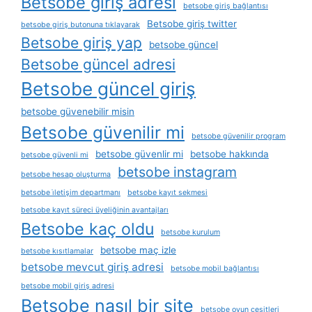
Betsobe giriş adresi
betsobe giriş bağlantısı
Betsobe giriş twitter
betsobe giriş butonuna tıklayarak
Betsobe giriş yap
betsobe güncel
Betsobe güncel adresi
Betsobe güncel giriş
betsobe güvenebilir misin
Betsobe güvenilir mi
betsobe güvenilir program
betsobe güvenlir mi
betsobe hakkında
betsobe güvenli mi
betsobe instagram
betsobe hesap oluşturma
betsobe i̇letişim departmanı
betsobe kayıt sekmesi
betsobe kayıt süreci üyeliğinin avantajları
Betsobe kaç oldu
betsobe kurulum
betsobe maç izle
betsobe kısıtlamalar
betsobe mevcut giriş adresi
betsobe mobil bağlantısı
betsobe mobil giriş adresi
Betsobe nasıl bir site
betsobe oyun çeşitleri