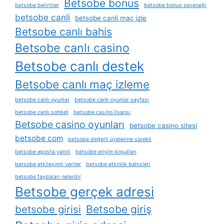
Betsobe bonus
betsobe belirtiler
betsobe bonus seçeneği
betsobe canli
betsobe canli maç izle
Betsobe canlı bahis
Betsobe canlı casino
Betsobe canlı destek
Betsobe canlı maç izleme
betsobe canlı oyunlar
betsobe canlı oyunlar sayfası
betsobe canlı sohbet
betsobe casino lisansı
Betsobe casino oyunları
betsobe casino sitesi
betsobe com
betsobe değerli üyelerine sürekli
betsobe eposta yanıtı
betsobe erişim koşulları
betsobe etkileşimli veriler
betsobe etkinlik bahisleri
betsobe faydaları nelerdir
Betsobe gerçek adresi
betsobe girisi
Betsobe giriş