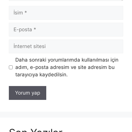
İsim
E-
posta
İnternet
sitesi
Daha sonraki yorumlarımda kullanılması için
adım, e-posta adresim ve site adresim bu
tarayıcıya kaydedilsin.