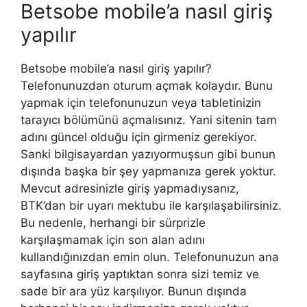
Betsobe mobile’a nasıl giriş
yapılır
Betsobe mobile’a nasıl giriş yapılır?
Telefonunuzdan oturum açmak kolaydır. Bunu
yapmak için telefonunuzun veya tabletinizin
tarayıcı bölümünü açmalısınız. Yani sitenin tam
adını güncel olduğu için girmeniz gerekiyor.
Sanki bilgisayardan yazıyormuşsun gibi bunun
dışında başka bir şey yapmanıza gerek yoktur.
Mevcut adresinizle giriş yapmadıysanız,
BTK’dan bir uyarı mektubu ile karşılaşabilirsiniz.
Bu nedenle, herhangi bir sürprizle
karşılaşmamak için son alan adını
kullandığınızdan emin olun. Telefonunuzun ana
sayfasına giriş yaptıktan sonra sizi temiz ve
sade bir ara yüz karşılıyor. Bunun dışında