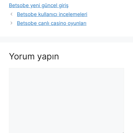
Betsobe yeni güncel giriş
Yazı
Betsobe kullanıcı incelemeleri
dolaşımı
Betsobe canlı casino oyunları
Yorum yapın
Yorum