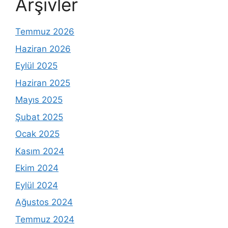
Arşivler
Temmuz 2026
Haziran 2026
Eylül 2025
Haziran 2025
Mayıs 2025
Şubat 2025
Ocak 2025
Kasım 2024
Ekim 2024
Eylül 2024
Ağustos 2024
Temmuz 2024