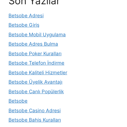
Son Yazılar
Betsobe Adresi
Betsobe Giriş
Betsobe Mobil Uygulama
Betsobe Adres Bulma
Betsobe Poker Kuralları
Betsobe Telefon İndirme
Betsobe Kaliteli Hizmetler
Betsobe Üyelik Avantajı
Betsobe Canlı Popülerlik
Betsobe
Betsobe Casino Adresi
Betsobe Bahis Kuralları