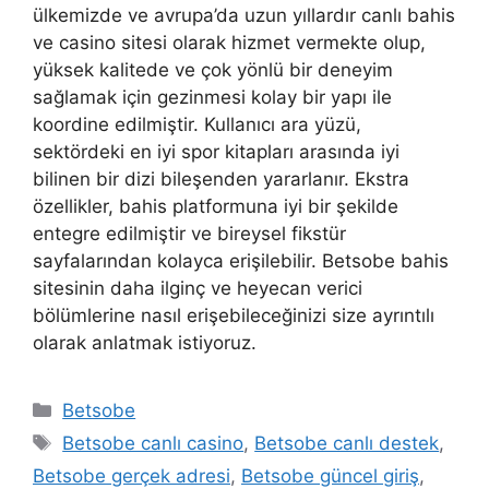
ülkemizde ve avrupa’da uzun yıllardır canlı bahis
ve casino sitesi olarak hizmet vermekte olup,
yüksek kalitede ve çok yönlü bir deneyim
sağlamak için gezinmesi kolay bir yapı ile
koordine edilmiştir. Kullanıcı ara yüzü,
sektördeki en iyi spor kitapları arasında iyi
bilinen bir dizi bileşenden yararlanır. Ekstra
özellikler, bahis platformuna iyi bir şekilde
entegre edilmiştir ve bireysel fikstür
sayfalarından kolayca erişilebilir. Betsobe bahis
sitesinin daha ilginç ve heyecan verici
bölümlerine nasıl erişebileceğinizi size ayrıntılı
olarak anlatmak istiyoruz.
Kategoriler
Betsobe
Etiketler
Betsobe canlı casino
,
Betsobe canlı destek
,
Betsobe gerçek adresi
,
Betsobe güncel giriş
,