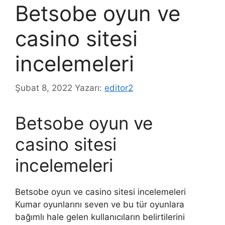
Betsobe oyun ve
casino sitesi
incelemeleri
Şubat 8, 2022
Yazarı:
editor2
Betsobe oyun ve
casino sitesi
incelemeleri
Betsobe oyun ve casino sitesi incelemeleri
Kumar oyunlarını seven ve bu tür oyunlara
bağımlı hale gelen kullanıcıların belirtilerini