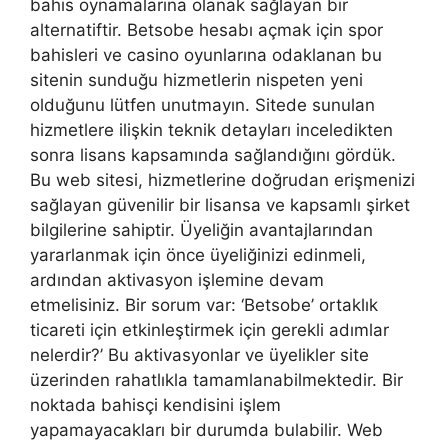
bahis oynamalarına olanak sağlayan bir
alternatiftir. Betsobe hesabı açmak için spor
bahisleri ve casino oyunlarına odaklanan bu
sitenin sunduğu hizmetlerin nispeten yeni
olduğunu lütfen unutmayın. Sitede sunulan
hizmetlere ilişkin teknik detayları inceledikten
sonra lisans kapsamında sağlandığını gördük.
Bu web sitesi, hizmetlerine doğrudan erişmenizi
sağlayan güvenilir bir lisansa ve kapsamlı şirket
bilgilerine sahiptir. Üyeliğin avantajlarından
yararlanmak için önce üyeliğinizi edinmeli,
ardından aktivasyon işlemine devam
etmelisiniz. Bir sorum var: ‘Betsobe’ ortaklık
ticareti için etkinleştirmek için gerekli adımlar
nelerdir?’ Bu aktivasyonlar ve üyelikler site
üzerinden rahatlıkla tamamlanabilmektedir. Bir
noktada bahisçi kendisini işlem
yapamayacakları bir durumda bulabilir. Web