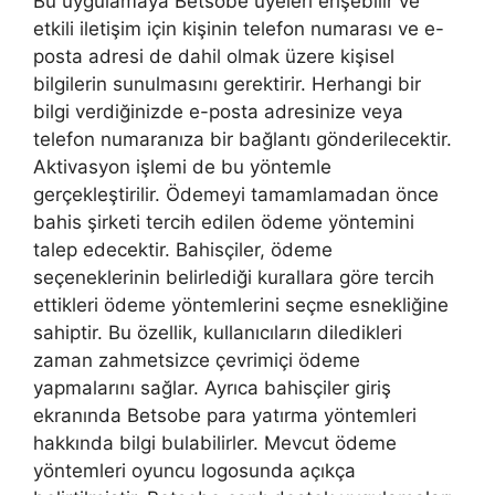
Bu uygulamaya Betsobe üyeleri erişebilir ve
etkili iletişim için kişinin telefon numarası ve e-
posta adresi de dahil olmak üzere kişisel
bilgilerin sunulmasını gerektirir. Herhangi bir
bilgi verdiğinizde e-posta adresinize veya
telefon numaranıza bir bağlantı gönderilecektir.
Aktivasyon işlemi de bu yöntemle
gerçekleştirilir. Ödemeyi tamamlamadan önce
bahis şirketi tercih edilen ödeme yöntemini
talep edecektir. Bahisçiler, ödeme
seçeneklerinin belirlediği kurallara göre tercih
ettikleri ödeme yöntemlerini seçme esnekliğine
sahiptir. Bu özellik, kullanıcıların diledikleri
zaman zahmetsizce çevrimiçi ödeme
yapmalarını sağlar. Ayrıca bahisçiler giriş
ekranında Betsobe para yatırma yöntemleri
hakkında bilgi bulabilirler. Mevcut ödeme
yöntemleri oyuncu logosunda açıkça