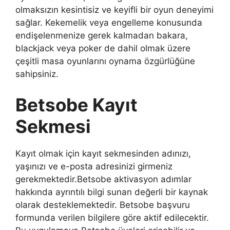
olmaksızın kesintisiz ve keyifli bir oyun deneyimi
sağlar. Kekemelik veya engelleme konusunda
endişelenmenize gerek kalmadan bakara,
blackjack veya poker de dahil olmak üzere
çeşitli masa oyunlarını oynama özgürlüğüne
sahipsiniz.
Betsobe Kayıt
Sekmesi
Kayıt olmak için kayıt sekmesinden adınızı,
yaşınızı ve e-posta adresinizi girmeniz
gerekmektedir.Betsobe aktivasyon adımlar
hakkında ayrıntılı bilgi sunan değerli bir kaynak
olarak desteklemektedir. Betsobe başvuru
formunda verilen bilgilere göre aktif edilecektir.