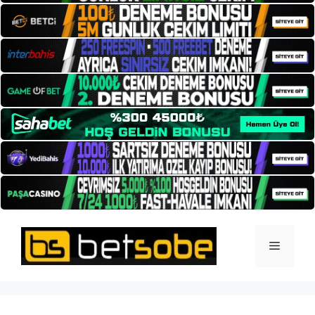
İçeriğe
atla
Menü