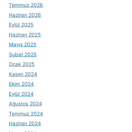
Temmuz 2026
Haziran 2026
Eylül 2025
Haziran 2025
Mayıs 2025
Şubat 2025
Ocak 2025
Kasım 2024
Ekim 2024
Eylül 2024
Ağustos 2024
Temmuz 2024
Haziran 2024