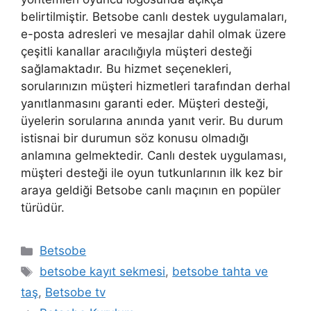
belirtilmiştir. Betsobe canlı destek uygulamaları,
e-posta adresleri ve mesajlar dahil olmak üzere
çeşitli kanallar aracılığıyla müşteri desteği
sağlamaktadır. Bu hizmet seçenekleri,
sorularınızın müşteri hizmetleri tarafından derhal
yanıtlanmasını garanti eder. Müşteri desteği,
üyelerin sorularına anında yanıt verir. Bu durum
istisnai bir durumun söz konusu olmadığı
anlamına gelmektedir. Canlı destek uygulaması,
müşteri desteği ile oyun tutkunlarının ilk kez bir
araya geldiği Betsobe canlı maçının en popüler
türüdür.
Kategoriler
Betsobe
Etiketler
betsobe kayıt sekmesi
,
betsobe tahta ve
taş
,
Betsobe tv
Yazı