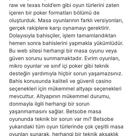
raw ve texas hold’em gibi oyun türlerini zaten
içeren bir poker formatları bölümü de
oluşturduk. Masa oyunlarının farklı versiyonları,
gerçek rakiplere karşı oynamayı gerektirir.
Dolayısıyla bahisçiler, işlem tamamlandıktan
hemen sonra bahislerini yapmakla yükümlüdür.
Bu web sitesi herhangi bir masa oyunu veya
güven sorunu sunmamaktadır. Evrim oyunları,
mikro oyunlar ve sınıf içi poker gibi teknik
desteğin yardımıyla hiçbir sorun yaşamazsınız.
Bahis konusunda kaliteli ve güvenli casino
seçenekleri için mükemmel altyapı seçenekleri
mevcuttur. Altyapının mükemmel durumu,
donmayla ilgili herhangi bir sorun
yaşanmamasını sağlar. Betsobe masa
oyununda teknik bir sorun var mı? Betsobe
yukarıdaki tüm oyun türlerinde çok çeşitli masa
oyunları sunarak, herhangi bir teknik aksaklık