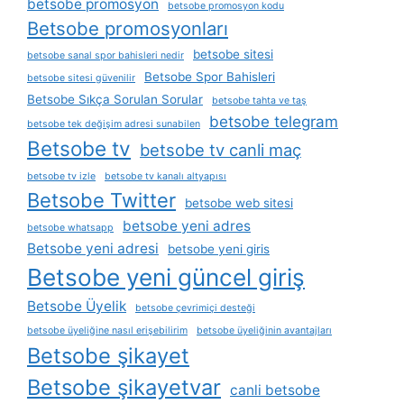
betsobe promosyon
betsobe promosyon kodu
Betsobe promosyonları
betsobe sitesi
betsobe sanal spor bahisleri nedir
Betsobe Spor Bahisleri
betsobe sitesi güvenilir
Betsobe Sıkça Sorulan Sorular
betsobe tahta ve taş
betsobe telegram
betsobe tek değişim adresi sunabilen
Betsobe tv
betsobe tv canli maç
betsobe tv izle
betsobe tv kanalı altyapısı
Betsobe Twitter
betsobe web sitesi
betsobe yeni adres
betsobe whatsapp
Betsobe yeni adresi
betsobe yeni giris
Betsobe yeni güncel giriş
Betsobe Üyelik
betsobe çevrimiçi desteği
betsobe üyeliğine nasıl erişebilirim
betsobe üyeliğinin avantajları
Betsobe şikayet
Betsobe şikayetvar
canli betsobe