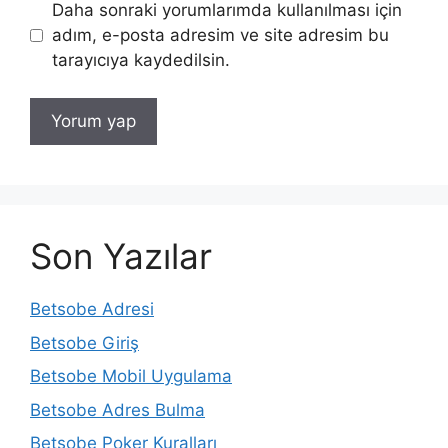
Daha sonraki yorumlarımda kullanılması için
adım, e-posta adresim ve site adresim bu
tarayıcıya kaydedilsin.
Son Yazılar
Betsobe Adresi
Betsobe Giriş
Betsobe Mobil Uygulama
Betsobe Adres Bulma
Betsobe Poker Kuralları