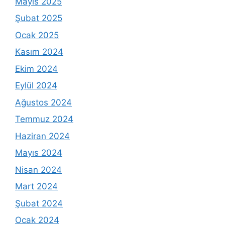
Mayıs 2025
Şubat 2025
Ocak 2025
Kasım 2024
Ekim 2024
Eylül 2024
Ağustos 2024
Temmuz 2024
Haziran 2024
Mayıs 2024
Nisan 2024
Mart 2024
Şubat 2024
Ocak 2024