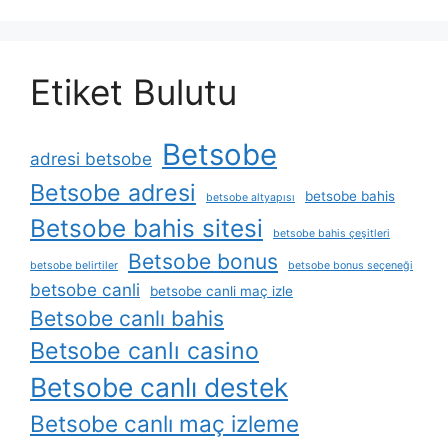
Etiket Bulutu
Betsobe
adresi betsobe
Betsobe adresi
betsobe bahis
betsobe altyapısı
Betsobe bahis sitesi
betsobe bahis çeşitleri
Betsobe bonus
betsobe belirtiler
betsobe bonus seçeneği
betsobe canli
betsobe canli maç izle
Betsobe canlı bahis
Betsobe canlı casino
Betsobe canlı destek
Betsobe canlı maç izleme