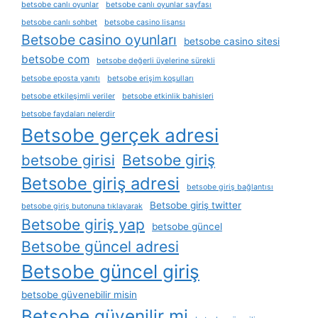
betsobe canlı oyunlar
betsobe canlı oyunlar sayfası
betsobe canlı sohbet
betsobe casino lisansı
Betsobe casino oyunları
betsobe casino sitesi
betsobe com
betsobe değerli üyelerine sürekli
betsobe eposta yanıtı
betsobe erişim koşulları
betsobe etkileşimli veriler
betsobe etkinlik bahisleri
betsobe faydaları nelerdir
Betsobe gerçek adresi
betsobe girisi
Betsobe giriş
Betsobe giriş adresi
betsobe giriş bağlantısı
Betsobe giriş twitter
betsobe giriş butonuna tıklayarak
Betsobe giriş yap
betsobe güncel
Betsobe güncel adresi
Betsobe güncel giriş
betsobe güvenebilir misin
Betsobe güvenilir mi