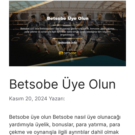
Betsobe Üye Olun
Kasım 20, 2024
Yazarı:
Betsobe üye olun Betsobe nasıl üye olunacağı
yardımıyla üyelik, bonuslar, para yatırma, para
çekme ve oynanışla ilgili ayrıntılar dahil olmak