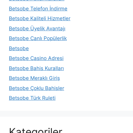
Betsobe Telefon İndirme
Betsobe Kaliteli Hizmetler
Betsobe Üyelik Avantajı
Betsobe Canlı Popülerlik
Betsobe
Betsobe Casino Adresi
Betsobe Bahis Kuralları
Betsobe Meraklı Giriş
Betsobe Çoklu Bahisler
Betsobe Türk Ruleti
Kategoriler