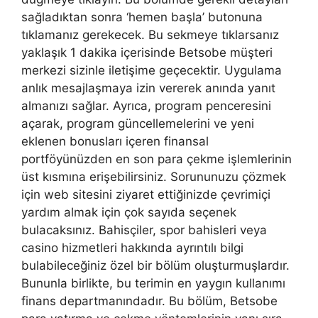
sağladıktan sonra ‘hemen başla’ butonuna
tıklamanız gerekecek. Bu sekmeye tıklarsanız
yaklaşık 1 dakika içerisinde Betsobe müşteri
merkezi sizinle iletişime geçecektir. Uygulama
anlık mesajlaşmaya izin vererek anında yanıt
almanızı sağlar. Ayrıca, program penceresini
açarak, program güncellemelerini ve yeni
eklenen bonusları içeren finansal
portföyünüzden en son para çekme işlemlerinin
üst kısmına erişebilirsiniz. Sorununuzu çözmek
için web sitesini ziyaret ettiğinizde çevrimiçi
yardım almak için çok sayıda seçenek
bulacaksınız. Bahisçiler, spor bahisleri veya
casino hizmetleri hakkında ayrıntılı bilgi
bulabileceğiniz özel bir bölüm oluşturmuşlardır.
Bununla birlikte, bu terimin en yaygın kullanımı
finans departmanındadır. Bu bölüm, Betsobe