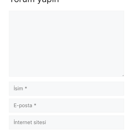
Yorum
İsim
E-
posta
İnternet
sitesi