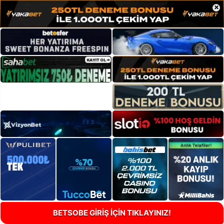
×
BETSOBE GİRİŞ İÇİN TIKLAYINIZ!