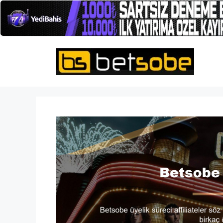
İçeriğe
atla