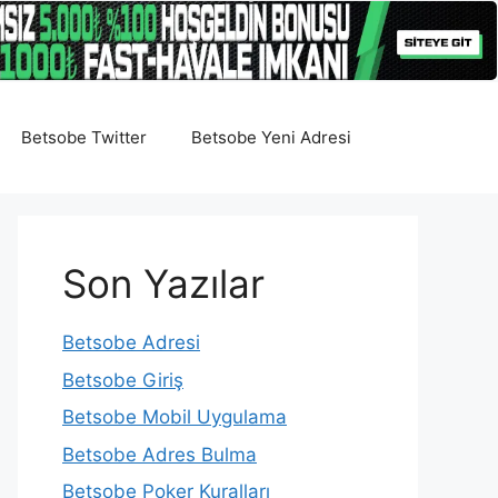
Betsobe Twitter
Betsobe Yeni Adresi
Son Yazılar
Betsobe Adresi
Betsobe Giriş
Betsobe Mobil Uygulama
Betsobe Adres Bulma
Betsobe Poker Kuralları