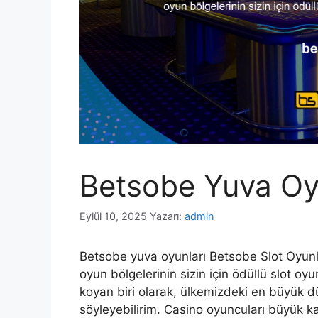
Betsobe Yuva Oy
Eylül 10, 2025
Yazarı:
admin
Betsobe yuva oyunları Betsobe Slot Oyunl
oyun bölgelerinin sizin için ödüllü slot oyun
koyan biri olarak, ülkemizdeki en büyük d
söyleyebilirim. Casino oyuncuları büyük ka