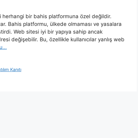
ği herhangi bir bahis platformuna özel değildir.
 var. Bahis platformu, ülkede olmaması ve yasalara
tirdi. Web sitesi iyi bir yapıya sahip ancak
dresi değişebilir. Bu, özellikle kullanıcılar yanlış web
ku…
ılım Kanıtı