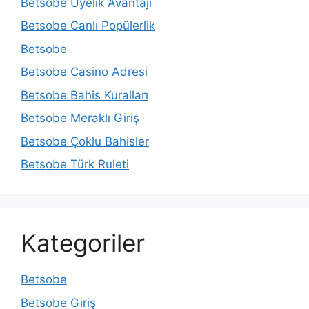
Betsobe Üyelik Avantajı
Betsobe Canlı Popülerlik
Betsobe
Betsobe Casino Adresi
Betsobe Bahis Kuralları
Betsobe Meraklı Giriş
Betsobe Çoklu Bahisler
Betsobe Türk Ruleti
Kategoriler
Betsobe
Betsobe Giriş