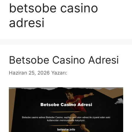
betsobe casino
adresi
Betsobe Casino Adresi
Haziran 25, 2026
Yazarı: