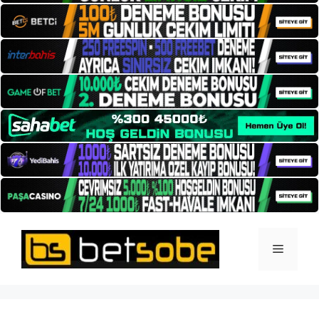
İçeriğe
atla
Menü