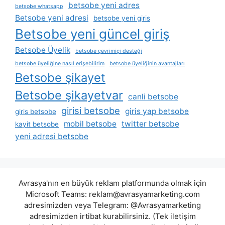
betsobe yeni adres
betsobe whatsapp
Betsobe yeni adresi
betsobe yeni giris
Betsobe yeni güncel giriş
Betsobe Üyelik
betsobe çevrimiçi desteği
betsobe üyeliğine nasıl erişebilirim
betsobe üyeliğinin avantajları
Betsobe şikayet
Betsobe şikayetvar
canli betsobe
girisi betsobe
giris yap betsobe
giris betsobe
mobil betsobe
twitter betsobe
kayit betsobe
yeni adresi betsobe
Avrasya'nın en büyük reklam platformunda olmak için
Microsoft Teams:
reklam@avrasyamarketing.com
adresimizden veya Telegram: @Avrasyamarketing
adresimizden irtibat kurabilirsiniz. (Tek iletişim