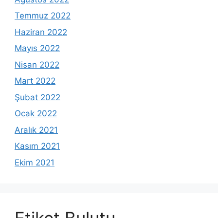
Temmuz 2022
Haziran 2022
Mayıs 2022
Nisan 2022
Mart 2022
Şubat 2022
Ocak 2022
Aralık 2021
Kasım 2021
Ekim 2021
Etiket Bulutu