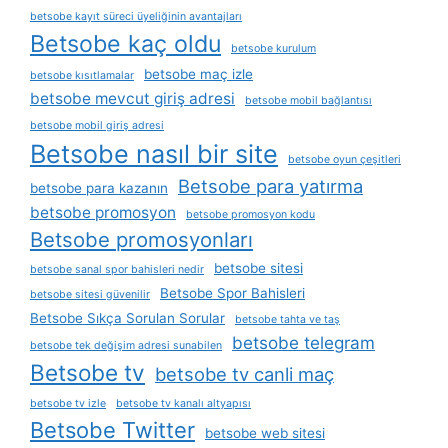
betsobe kayıt süreci üyeliğinin avantajları
Betsobe kaç oldu
betsobe kurulum
betsobe maç izle
betsobe kısıtlamalar
betsobe mevcut giriş adresi
betsobe mobil bağlantısı
betsobe mobil giriş adresi
Betsobe nasıl bir site
betsobe oyun çeşitleri
Betsobe para yatırma
betsobe para kazanın
betsobe promosyon
betsobe promosyon kodu
Betsobe promosyonları
betsobe sitesi
betsobe sanal spor bahisleri nedir
Betsobe Spor Bahisleri
betsobe sitesi güvenilir
Betsobe Sıkça Sorulan Sorular
betsobe tahta ve taş
betsobe telegram
betsobe tek değişim adresi sunabilen
Betsobe tv
betsobe tv canli maç
betsobe tv izle
betsobe tv kanalı altyapısı
Betsobe Twitter
betsobe web sitesi