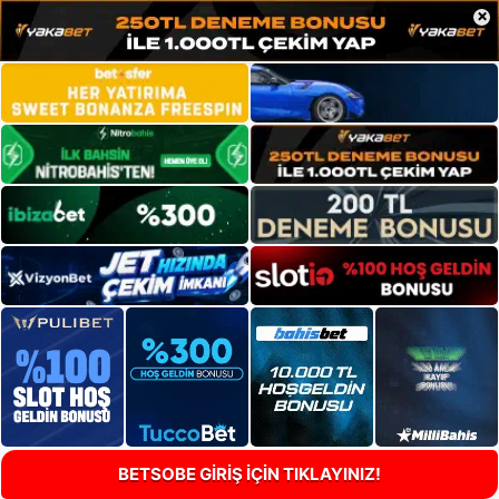
×
BETSOBE GİRİŞ İÇİN TIKLAYINIZ!