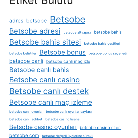
Betsobe
adresi betsobe
Betsobe adresi
betsobe bahis
betsobe altyapısı
Betsobe bahis sitesi
betsobe bahis çeşitleri
Betsobe bonus
betsobe belirtiler
betsobe bonus seçeneği
betsobe canli
betsobe canli maç izle
Betsobe canlı bahis
Betsobe canlı casino
Betsobe canlı destek
Betsobe canlı maç izleme
betsobe canlı oyunlar
betsobe canlı oyunlar sayfası
betsobe canlı sohbet
betsobe casino lisansı
Betsobe casino oyunları
betsobe casino sitesi
betsobe com
betsobe değerli üyelerine sürekli