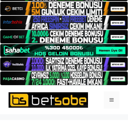
İçeriğe
atla
Menü