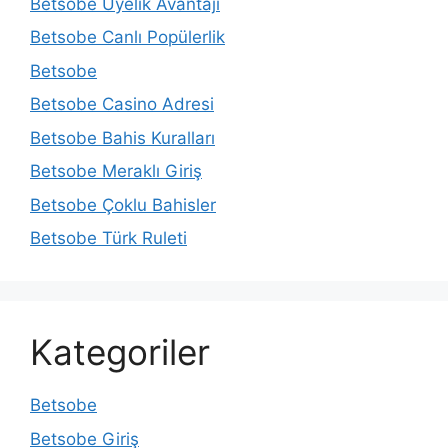
Betsobe Üyelik Avantajı
Betsobe Canlı Popülerlik
Betsobe
Betsobe Casino Adresi
Betsobe Bahis Kuralları
Betsobe Meraklı Giriş
Betsobe Çoklu Bahisler
Betsobe Türk Ruleti
Kategoriler
Betsobe
Betsobe Giriş