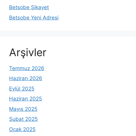
Betsobe Şikayet
Betsobe Yeni Adresi
Arşivler
Temmuz 2026
Haziran 2026
Eylül 2025
Haziran 2025
Mayıs 2025
Şubat 2025
Ocak 2025