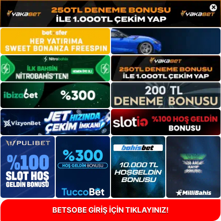
×
BETSOBE GİRİŞ İÇİN TIKLAYINIZ!