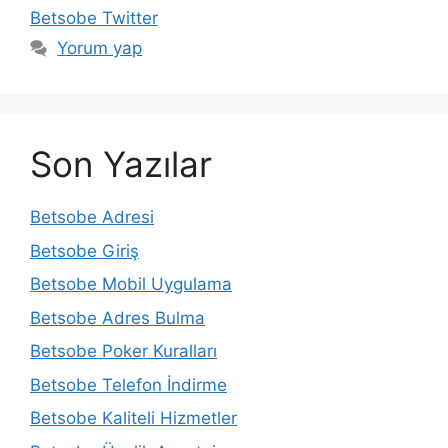
Betsobe Twitter
Yorum yap
Son Yazılar
Betsobe Adresi
Betsobe Giriş
Betsobe Mobil Uygulama
Betsobe Adres Bulma
Betsobe Poker Kuralları
Betsobe Telefon İndirme
Betsobe Kaliteli Hizmetler