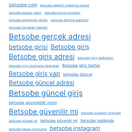
betsobe com
betsobe değerli üyelerine sürekli
betsobe eposta yanıtı
betsobe erişim koşulları
betsobe etkileşimli veriler
betsobe etkinlik bahisleri
betsobe faydaları nelerdir
Betsobe gerçek adresi
betsobe girisi
Betsobe giriş
Betsobe giriş adresi
betsobe giriş bağlantısı
Betsobe giriş twitter
betsobe giriş butonuna tıklayarak
Betsobe giriş yap
betsobe güncel
Betsobe güncel adresi
Betsobe güncel giriş
betsobe güvenebilir misin
Betsobe güvenilir mi
betsobe güvenilir program
betsobe güvenlir mi
betsobe hakkında
betsobe güvenli mi
betsobe instagram
betsobe hesap oluşturma