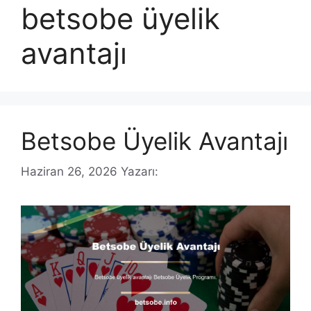
betsobe üyelik
avantajı
Betsobe Üyelik Avantajı
Haziran 26, 2026
Yazarı: