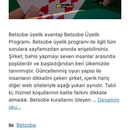
Betsobe üyelik avantajı Betsobe Üyelik
Programı. Betsobe üyelik programı ile ilgili tüm
sorulara sayfamızdan anında erişebilirsiniz.
Şirket, bahis yapmayı seven insanlar arasında
popülerdir ve başladığından beri ülkemizde
tanınmıştır. Güncellenmiş oyun yapısı ile
insanların dikkatini çeken şirket, içerik hariç
diğer web siteleriyle aşağı yukarı aynıdır. Tabii
ki, hizmet koşullarının kalite farkını dikkate
almadık. Betsobe kurallarını izleyen …
Devamını
oku…
Kategoriler
Betsobe