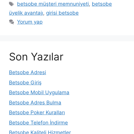
Etiketler
betsobe müşteri memnuniyeti
,
betsobe
üyelik avantajı
,
girisi betsobe
Yorum yap
Son Yazılar
Betsobe Adresi
Betsobe Giriş
Betsobe Mobil Uygulama
Betsobe Adres Bulma
Betsobe Poker Kuralları
Betsobe Telefon İndirme
Betsobe Kaliteli Hizmetler