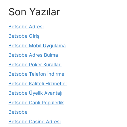
Son Yazılar
Betsobe Adresi
Betsobe Giriş
Betsobe Mobil Uygulama
Betsobe Adres Bulma
Betsobe Poker Kuralları
Betsobe Telefon İndirme
Betsobe Kaliteli Hizmetler
Betsobe Üyelik Avantajı
Betsobe Canlı Popülerlik
Betsobe
Betsobe Casino Adresi