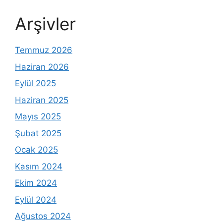
Arşivler
Temmuz 2026
Haziran 2026
Eylül 2025
Haziran 2025
Mayıs 2025
Şubat 2025
Ocak 2025
Kasım 2024
Ekim 2024
Eylül 2024
Ağustos 2024