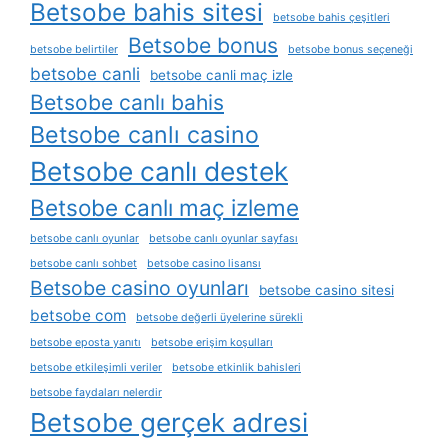
Betsobe bahis sitesi
betsobe bahis çeşitleri
Betsobe bonus
betsobe belirtiler
betsobe bonus seçeneği
betsobe canli
betsobe canli maç izle
Betsobe canlı bahis
Betsobe canlı casino
Betsobe canlı destek
Betsobe canlı maç izleme
betsobe canlı oyunlar
betsobe canlı oyunlar sayfası
betsobe canlı sohbet
betsobe casino lisansı
Betsobe casino oyunları
betsobe casino sitesi
betsobe com
betsobe değerli üyelerine sürekli
betsobe eposta yanıtı
betsobe erişim koşulları
betsobe etkileşimli veriler
betsobe etkinlik bahisleri
betsobe faydaları nelerdir
Betsobe gerçek adresi