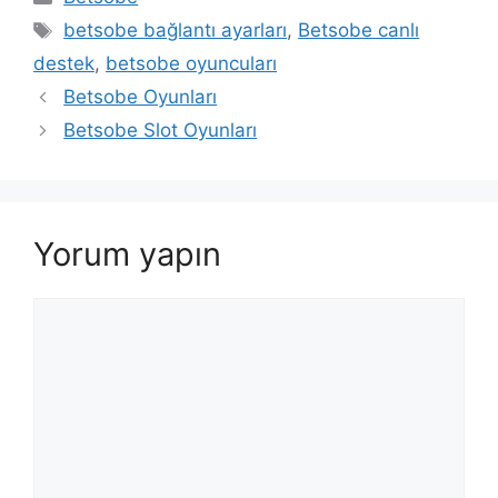
Etiketler
betsobe bağlantı ayarları
,
Betsobe canlı
destek
,
betsobe oyuncuları
Yazı
Betsobe Oyunları
dolaşımı
Betsobe Slot Oyunları
Yorum yapın
Yorum