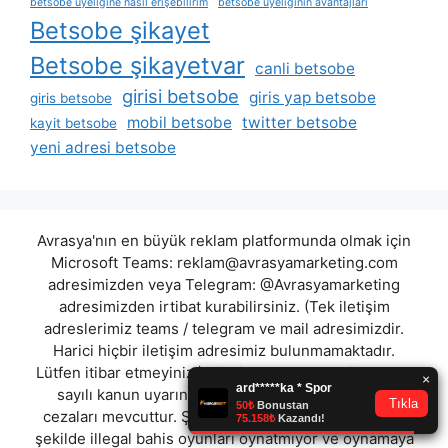
betsobe üyeliğine nasıl erişebilirim
betsobe üyeliğinin avantajları
Betsobe şikayet
Betsobe şikayetvar
canli betsobe
girisi betsobe
giris yap betsobe
giris betsobe
mobil betsobe
twitter betsobe
kayit betsobe
yeni adresi betsobe
Avrasya'nın en büyük reklam platformunda olmak için
Microsoft Teams:
reklam@avrasyamarketing.com
adresimizden veya Telegram: @Avrasyamarketing
adresimizden irtibat kurabilirsiniz. (Tek iletişim
adreslerimiz teams / telegram ve mail adresimizdir.
Harici hiçbir iletişim adresimiz bulunmamaktadır.
Lütfen itibar etmeyiniz.) Türkiye yasalarına göre 7258
sayılı kanun uyarınca yasa dışı bahis oynamanın
cezaları mevcuttur. Şu an bulunduğunuz site hiç bir
şekilde illegal bahis oyunları oynatmıyor ve oynamaya