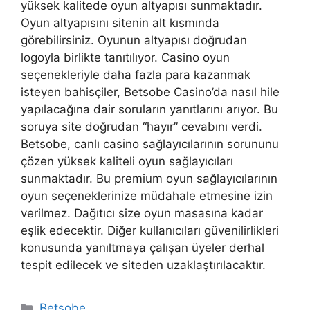
yüksek kalitede oyun altyapısı sunmaktadır.
Oyun altyapısını sitenin alt kısmında
görebilirsiniz. Oyunun altyapısı doğrudan
logoyla birlikte tanıtılıyor. Casino oyun
seçenekleriyle daha fazla para kazanmak
isteyen bahisçiler, Betsobe Casino’da nasıl hile
yapılacağına dair soruların yanıtlarını arıyor. Bu
soruya site doğrudan “hayır” cevabını verdi.
Betsobe, canlı casino sağlayıcılarının sorununu
çözen yüksek kaliteli oyun sağlayıcıları
sunmaktadır. Bu premium oyun sağlayıcılarının
oyun seçeneklerinize müdahale etmesine izin
verilmez. Dağıtıcı size oyun masasına kadar
eşlik edecektir. Diğer kullanıcıları güvenilirlikleri
konusunda yanıltmaya çalışan üyeler derhal
tespit edilecek ve siteden uzaklaştırılacaktır.
Kategoriler
Betsobe