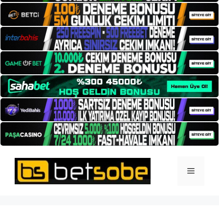
İçeriğe
atla
Menü