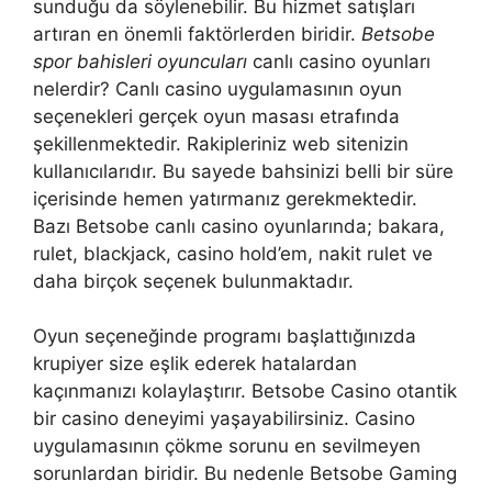
sunduğu da söylenebilir. Bu hizmet satışları
artıran en önemli faktörlerden biridir.
Betsobe
spor bahisleri oyuncuları
canlı casino oyunları
nelerdir? Canlı casino uygulamasının oyun
seçenekleri gerçek oyun masası etrafında
şekillenmektedir. Rakipleriniz web sitenizin
kullanıcılarıdır. Bu sayede bahsinizi belli bir süre
içerisinde hemen yatırmanız gerekmektedir.
Bazı Betsobe canlı casino oyunlarında; bakara,
rulet, blackjack, casino hold’em, nakit rulet ve
daha birçok seçenek bulunmaktadır.
Oyun seçeneğinde programı başlattığınızda
krupiyer size eşlik ederek hatalardan
kaçınmanızı kolaylaştırır. Betsobe Casino otantik
bir casino deneyimi yaşayabilirsiniz. Casino
uygulamasının çökme sorunu en sevilmeyen
sorunlardan biridir. Bu nedenle Betsobe Gaming