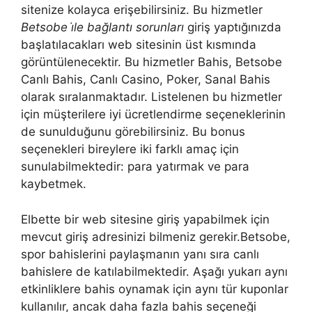
sitenize kolayca erişebilirsiniz. Bu hizmetler
Betsobe i̇le bağlantı sorunları
giriş yaptığınızda
başlatılacakları web sitesinin üst kısmında
görüntülenecektir. Bu hizmetler Bahis, Betsobe
Canlı Bahis, Canlı Casino, Poker, Sanal Bahis
olarak sıralanmaktadır. Listelenen bu hizmetler
için müşterilere iyi ücretlendirme seçeneklerinin
de sunulduğunu görebilirsiniz. Bu bonus
seçenekleri bireylere iki farklı amaç için
sunulabilmektedir: para yatırmak ve para
kaybetmek.
Elbette bir web sitesine giriş yapabilmek için
mevcut giriş adresinizi bilmeniz gerekir.Betsobe,
spor bahislerini paylaşmanın yanı sıra canlı
bahislere de katılabilmektedir. Aşağı yukarı aynı
etkinliklere bahis oynamak için aynı tür kuponlar
kullanılır, ancak daha fazla bahis seçeneği