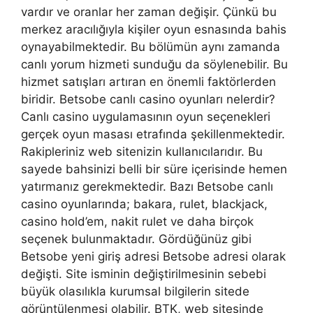
vardır ve oranlar her zaman değişir. Çünkü bu
merkez aracılığıyla kişiler oyun esnasında bahis
oynayabilmektedir. Bu bölümün aynı zamanda
canlı yorum hizmeti sunduğu da söylenebilir. Bu
hizmet satışları artıran en önemli faktörlerden
biridir. Betsobe canlı casino oyunları nelerdir?
Canlı casino uygulamasının oyun seçenekleri
gerçek oyun masası etrafında şekillenmektedir.
Rakipleriniz web sitenizin kullanıcılarıdır. Bu
sayede bahsinizi belli bir süre içerisinde hemen
yatırmanız gerekmektedir. Bazı Betsobe canlı
casino oyunlarında; bakara, rulet, blackjack,
casino hold’em, nakit rulet ve daha birçok
seçenek bulunmaktadır. Gördüğünüz gibi
Betsobe yeni giriş adresi Betsobe adresi olarak
değişti. Site isminin değiştirilmesinin sebebi
büyük olasılıkla kurumsal bilgilerin sitede
görüntülenmesi olabilir. BTK, web sitesinde