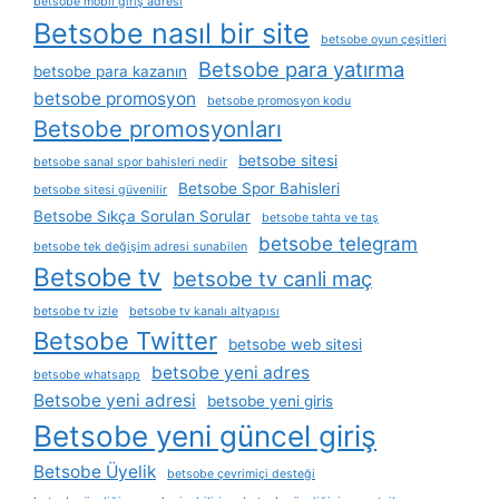
betsobe mobil giriş adresi
Betsobe nasıl bir site
betsobe oyun çeşitleri
Betsobe para yatırma
betsobe para kazanın
betsobe promosyon
betsobe promosyon kodu
Betsobe promosyonları
betsobe sitesi
betsobe sanal spor bahisleri nedir
Betsobe Spor Bahisleri
betsobe sitesi güvenilir
Betsobe Sıkça Sorulan Sorular
betsobe tahta ve taş
betsobe telegram
betsobe tek değişim adresi sunabilen
Betsobe tv
betsobe tv canli maç
betsobe tv izle
betsobe tv kanalı altyapısı
Betsobe Twitter
betsobe web sitesi
betsobe yeni adres
betsobe whatsapp
Betsobe yeni adresi
betsobe yeni giris
Betsobe yeni güncel giriş
Betsobe Üyelik
betsobe çevrimiçi desteği