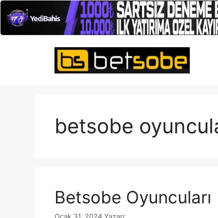
İçeriğe
atla
betsobe oyuncula
Betsobe Oyuncuları
Ocak 31, 2024
Yazarı: