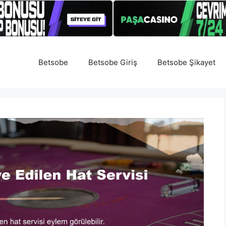
Betsobe
Betsobe Giriş
Betsobe Şikayet