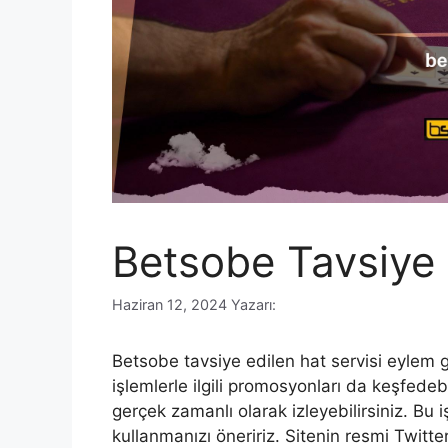
Betsobe Tavsiye 
Haziran 12, 2024
Yazarı:
Betsobe tavsiye edilen hat servisi eylem g
işlemlerle ilgili promosyonları da keşfede
gerçek zamanlı olarak izleyebilirsiniz. Bu 
kullanmanızı öneririz. Sitenin resmi Twit