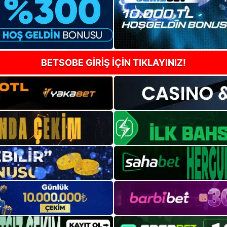
BETSOBE GİRİŞ İÇİN TIKLAYINIZ!