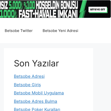
Betsobe Twitter
Betsobe Yeni Adresi
Son Yazılar
Betsobe Adresi
Betsobe Giriş
Betsobe Mobil Uygulama
Betsobe Adres Bulma
Betsobe Poker Kuralları