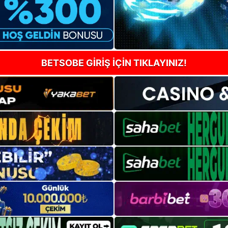
BETSOBE GİRİŞ İÇİN TIKLAYINIZ!