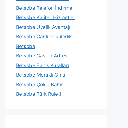
Betsobe Telefon İndirme
Betsobe Kaliteli Hizmetler
Betsobe Üyelik Avantajı
Betsobe Canlı Popülerlik
Betsobe
Betsobe Casino Adresi
Betsobe Bahis Kuralları
Betsobe Meraklı Giriş
Betsobe Çoklu Bahisler
Betsobe Türk Ruleti