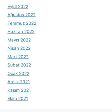
Eylül 2022
Ağustos 2022
Temmuz 2022
Haziran 2022
Mayıs 2022
Nisan 2022
Mart 2022
Şubat 2022
Ocak 2022
Aralık 2021
Kasım 2021
Ekim 2021