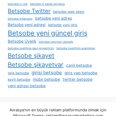
betsobe tv izle
betsobe tv kanalı altyapısı
Betsobe Twitter
betsobe web sitesi
betsobe yeni adres
betsobe whatsapp
Betsobe yeni adresi
betsobe yeni giris
Betsobe yeni güncel giriş
Betsobe Üyelik
betsobe çevrimiçi desteği
betsobe üyeliğine nasıl erişebilirim
betsobe üyeliğinin avantajları
Betsobe şikayet
Betsobe şikayetvar
canli betsobe
girisi betsobe
giris yap betsobe
giris betsobe
mobil betsobe
twitter betsobe
kayit betsobe
yeni adresi betsobe
Avrasya'nın en büyük reklam platformunda olmak için
Microsoft Teams:
reklam@avrasyamarketing.com