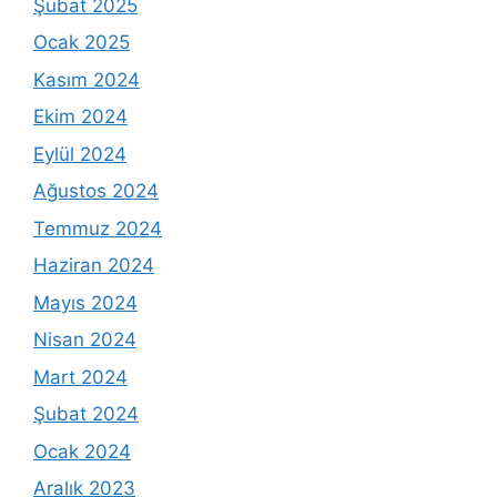
Şubat 2025
Ocak 2025
Kasım 2024
Ekim 2024
Eylül 2024
Ağustos 2024
Temmuz 2024
Haziran 2024
Mayıs 2024
Nisan 2024
Mart 2024
Şubat 2024
Ocak 2024
Aralık 2023