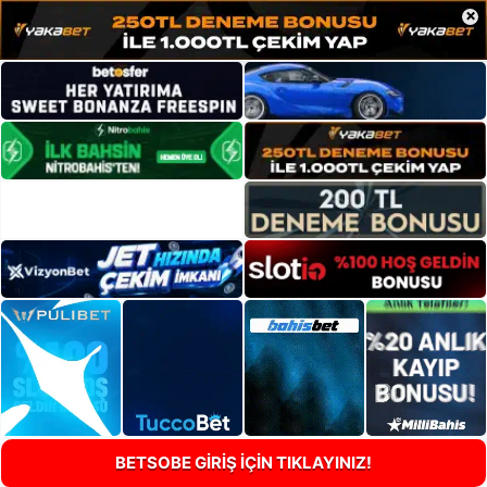
×
BETSOBE GİRİŞ İÇİN TIKLAYINIZ!