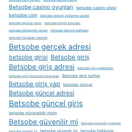
Betsobe casino oyunları
betsobe casino sitesi
betsobe com
betsobe değerli üyelerine sürekli
betsobe eposta yanıtı
betsobe erişim koşulları
betsobe etkileşimli veriler
betsobe etkinlik bahisleri
betsobe faydaları nelerdir
Betsobe gerçek adresi
betsobe girisi
Betsobe giriş
Betsobe giriş adresi
betsobe giriş bağlantısı
Betsobe giriş twitter
betsobe giriş butonuna tıklayarak
Betsobe giriş yap
betsobe güncel
Betsobe güncel adresi
Betsobe güncel giriş
betsobe güvenebilir misin
Betsobe güvenilir mi
betsobe güvenilir program
betsobe güvenlir mi
betsobe hakkında
betsobe güvenli mi