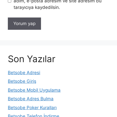
adım, e-posta adresim ve site adresim bu
tarayıcıya kaydedilsin.
Son Yazılar
Betsobe Adresi
Betsobe Giriş
Betsobe Mobil Uygulama
Betsobe Adres Bulma
Betsobe Poker Kuralları
Betsobe Telefon İndirme