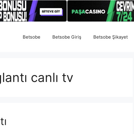
Betsobe
Betsobe Giriş
Betsobe Şikayet
antı canlı tv
tı