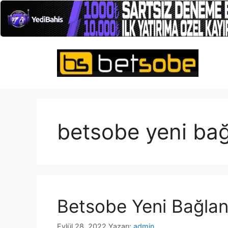
İçeriğe
atla
betsobe yeni bağl
Betsobe Yeni Bağlan
Eylül 28, 2022
Yazarı:
admin