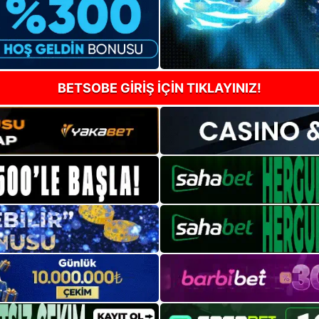
BETSOBE GİRİŞ İÇİN TIKLAYINIZ!