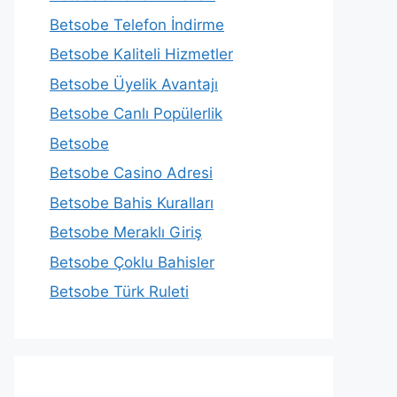
Betsobe Telefon İndirme
Betsobe Kaliteli Hizmetler
Betsobe Üyelik Avantajı
Betsobe Canlı Popülerlik
Betsobe
Betsobe Casino Adresi
Betsobe Bahis Kuralları
Betsobe Meraklı Giriş
Betsobe Çoklu Bahisler
Betsobe Türk Ruleti