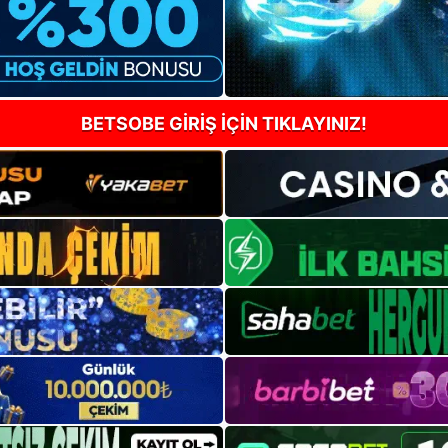
BETSOBE GİRİŞ İÇİN TIKLAYINIZ!