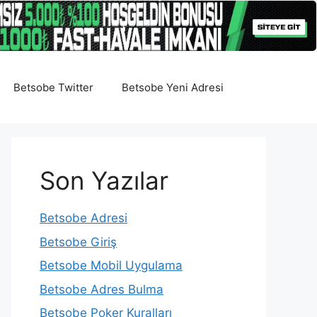
Betsobe Twitter
Betsobe Yeni Adresi
Son Yazılar
Betsobe Adresi
Betsobe Giriş
Betsobe Mobil Uygulama
Betsobe Adres Bulma
Betsobe Poker Kuralları