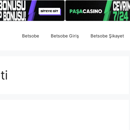
Betsobe
Betsobe Giriş
Betsobe Şikayet
ti