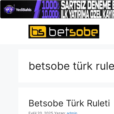
İçeriğe
atla
betsobe türk rule
Betsobe Türk Ruleti
Eylül 20, 2025
Yazarı:
admin